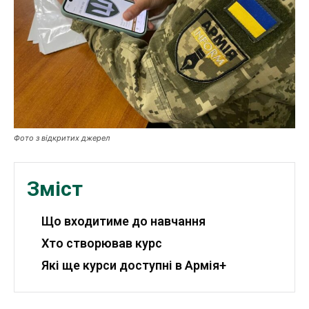
Публікації
ФОП
Курс валют
Фото з відкритих джерел
Ми в соц. мережах
Зміст
Що входитиме до навчання
Хто створював курс
Які ще курси доступні в Армія+