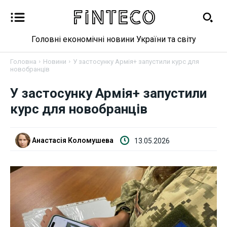
Головні економічні новини України та світу
Головна
Новини
У застосунку Армія+ запустили курс для
новобранців
У застосунку Армія+ запустили
Новини
курс для новобранців
Бізнес
Анастасія Коломушева
13.05.2026
Фінанси
Валютний ринок
Криптовалюта
Робота і освіта