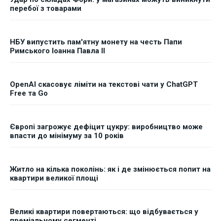
перебої з товарами
НБУ випустить пам'ятну монету на честь Папи
Римського Іоанна Павла II
OpenAI скасовує ліміти на текстові чати у ChatGPT
Free та Go
Європі загрожує дефіцит цукру: виробництво може
впасти до мінімуму за 10 років
Житло на кілька поколінь: як і де змінюється попит на
квартири великої площі
Великі квартири повертаються: що відбувається у
преміальному сегменті