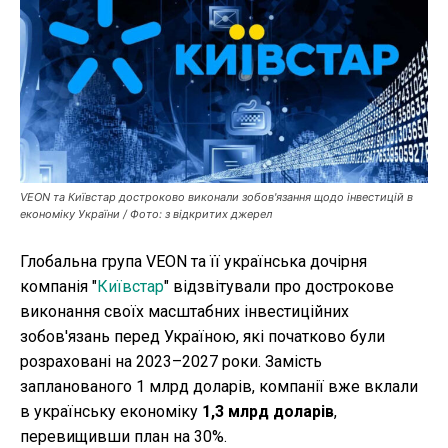
Публікації
ФОП
Курс валют
VEON та Київстар достроково виконали зобов'язання щодо інвестицій в
економіку України / Фото: з відкритих джерел
Ми в соц. мережах
Глобальна група VEON та її українська дочірня
компанія "
Київстар
" відзвітували про дострокове
виконання своїх масштабних інвестиційних
зобов'язань перед Україною, які початково були
розраховані на 2023–2027 роки. Замість
запланованого 1 млрд доларів, компанії вже вклали
в українську економіку
1,3 млрд доларів
,
перевищивши план на 30%.