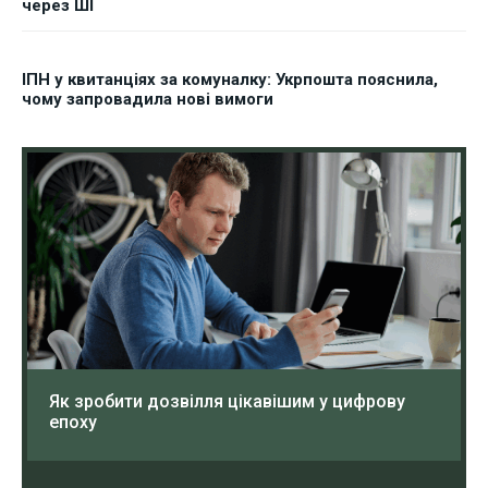
через ШІ
ІПН у квитанціях за комуналку: Укрпошта пояснила,
чому запровадила нові вимоги
Як зробити дозвілля цікавішим у цифрову
епоху