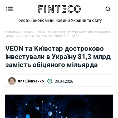
Головні економічні новини України та світу
Головна
Новини
VEON та Київстар достроково інвестували в
Україну $1,3 млрд замість обіцяного мільярда
VEON та Київстар достроково
Новини
інвестували в Україну $1,3 млрд
Бізнес
замість обіцяного мільярда
Фінанси
Ілля Шевченко
30.04.2026
Валютний ринок
Криптовалюта
Робота і освіта