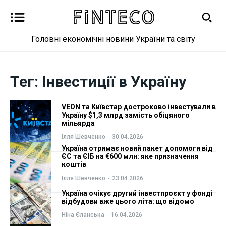
Головні економічні новини України та світу
Новини
Новини
Тег:
Інвестиції в Україну
Бізнес
Бізнес
VEON та Київстар достроково інвестували в
Україну $1,3 млрд замість обіцяного
Фінанси
Фінанси
мільярда
Ілля Шевченко
-
30.04.2026
Валютний ринок
Валютний ринок
Україна отримає новий пакет допомоги від
ЄС та ЄІБ на €600 млн: яке призначення
коштів
Криптовалюта
Криптовалюта
Ілля Шевченко
-
23.04.2026
Робота і освіта
Робота і освіта
Україна очікує другий інвестпроєкт у фонді
відбудови вже цього літа: що відомо
Ніна Єланська
-
16.04.2026
Публікації
Публікації