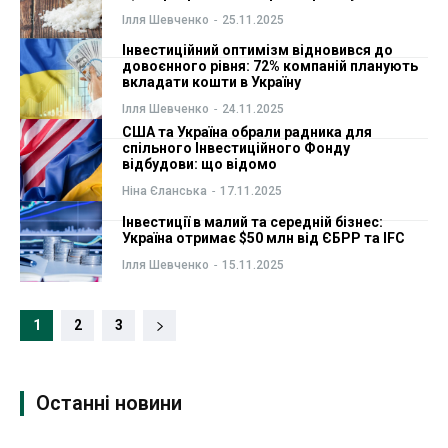
Ілля Шевченко
-
25.11.2025
Інвестиційний оптимізм відновився до
довоєнного рівня: 72% компаній планують
вкладати кошти в Україну
Ілля Шевченко
-
24.11.2025
США та Україна обрали радника для
спільного Інвестиційного Фонду
відбудови: що відомо
Ніна Єланська
-
17.11.2025
Інвестиції в малий та середній бізнес:
Україна отримає $50 млн від ЄБРР та IFC
Ілля Шевченко
-
15.11.2025
1
2
3
Останні новини