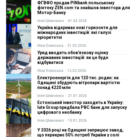
ФГВФО продав PINbank польському
фінтеху ZEN.com та знайшов інвестора для
ФОП
ФОП
Мотор-Банку
Ілля Шевченко
-
01.04.2026
Курс валют
Курс валют
Україна відкриває нові горизонти для
міжнародних інвестицій: які галузі
пріоритетні
Ніна Єланська
-
31.03.2026
Ми в соц. мережах
Ми в соц. мережах
Уряд вводить обов'язкову оцінку
державних інвестицій: як це буде
відбуватися
Ніна Єланська
-
12.02.2026
Електроенергія для 120 тис. родин: на
Одещині збудують вітропарк вартістю
понад €220 млн
Ілля Шевченко
-
21.01.2026
Естонський інвестор заходить в Україну:
Iute Group придбала РВС банк для запуску
цифрового необанку
Ілля Шевченко
-
15.01.2026
У 2026 році на Одещині запрацює завод,
що перекриє 50% потреб України у солі