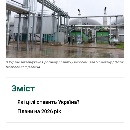
Публікації
ФОП
Курс валют
Ми в соц. мережах
В Україні затверджено Програму розвитку виробництва біометану / Фото:
facebook.com/saeeUA
Зміст
Які цілі ставить Україна?
Плани на 2026 рік