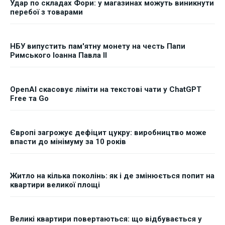
Удар по складах Фори: у магазинах можуть виникнути
перебої з товарами
НБУ випустить пам'ятну монету на честь Папи
Римського Іоанна Павла II
OpenAI скасовує ліміти на текстові чати у ChatGPT
Free та Go
Європі загрожує дефіцит цукру: виробництво може
впасти до мінімуму за 10 років
Житло на кілька поколінь: як і де змінюється попит на
квартири великої площі
Великі квартири повертаються: що відбувається у