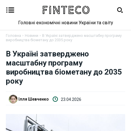
Головні економічні новини України та світу
Головна
Новини
В Україні затверджено масштабну програму
виробництва біометану до 2035 року
В Україні затверджено
Новини
масштабну програму
Бізнес
виробництва біометану до 2035
року
Фінанси
Валютний ринок
Ілля Шевченко
23.04.2026
Криптовалюта
Робота і освіта