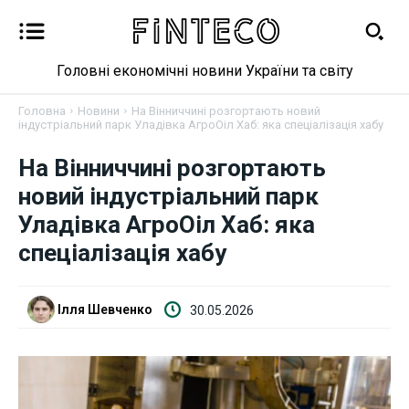
Головні економічні новини України та світу
Головна
Новини
На Вінниччині розгортають новий
індустріальний парк Уладівка АгроОіл Хаб: яка спеціалізація хабу
На Вінниччині розгортають
Новини
новий індустріальний парк
Уладівка АгроОіл Хаб: яка
Бізнес
спеціалізація хабу
Фінанси
Ілля Шевченко
30.05.2026
Валютний ринок
Криптовалюта
Робота і освіта