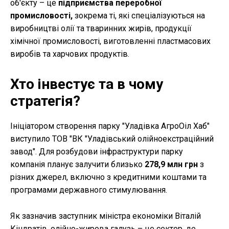
об'єкту – це
підприємства переробної
промисловості,
зокрема ті, які спеціалізуються на
виробництві олії та тваринних жирів, продукції
хімічної промисловості, виготовленні пластмасових
виробів та харчових продуктів.
Хто інвестує та в чому
стратегія?
Ініціатором створення парку "Уладівка АгроОіл Хаб"
виступило ТОВ "ВК "Уладівський олійноекстраційний
завод". Для розбудови інфраструктури парку
компанія планує залучити близько
278,9 млн грн
з
різних джерел, включно з кредитними коштами та
програмами державного стимулювання.
Як зазначив заступник міністра економіки Віталій
Кіндратів, олійно-жирова галузь – це сектор, де