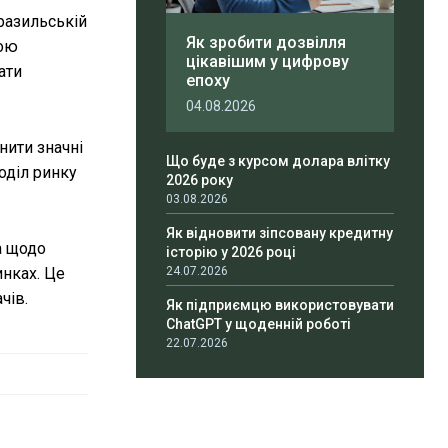
разильській
Як зробити дозвілля
вою
цікавішим у цифрову
ати
епоху
04.08.2026
нити значні
Що буде з курсом долара влітку
оділ ринку
2026 року
03.08.2026
Як відновити зіпсовану кредитну
a щодо
історію у 2026 році
инках. Це
24.07.2026
чів.
Як підприємцю використовувати
ChatGPT у щоденній роботі
22.07.2026