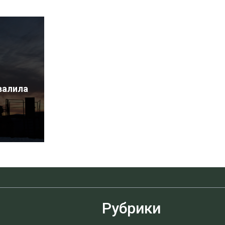
валила
Рубрики