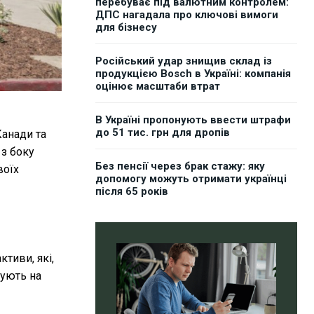
перебуває під валютним контролем:
ДПС нагадала про ключові вимоги
для бізнесу
Російський удар знищив склад із
продукцією Bosch в Україні: компанія
оцінює масштаби втрат
В Україні пропонують ввести штрафи
до 51 тис. грн для дропів
Канади та
 з боку
Без пенсії через брак стажу: яку
воїх
допомогу можуть отримати українці
після 65 років
тиви, які,
кують на