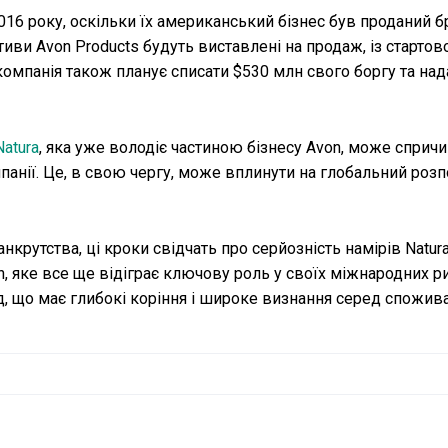
16 року, оскільки їх американський бізнес був проданий б
ктиви Avon Products будуть виставлені на продаж, із старто
компанія також планує списати $530 млн свого боргу та над
Natura
, яка уже володіє частиною бізнесу Avon, може спричи
омпанії. Це, в свою чергу, може вплинути на глобальний розп
нкрутства, ці кроки свідчать про серйозність намірів Natur
n, яке все ще відіграє ключову роль у своїх міжнародних р
д, що має глибокі коріння і широке визнання серед спожива