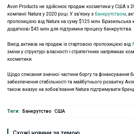
Avon Products не здійснює продаж косметики у США з 20
компанії Natura у 2020 році. У зв'язку з
банкрутством
, а
пропозицією від Natura на суму $125 млн. Бразильська 
додаткові $43 млн для підтримки процесу банкрутства.
Вихід активів на продаж із стартовою пропозицією від
зміни у структурі власності і стратегічних напрямках к
косметики.
Щодо списання значної частини боргу та фінансування ба
забезпечення стабільності та майбутнього розвитку Avo
також вказує на зобов'язання Natura підтримувати брен
Теги:
Банкрутство
США
Схожі новини за темою