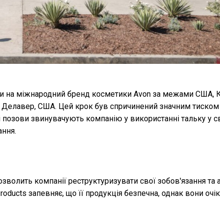
ами на міжнародний бренд косметики Avon за межами США, 
ту Делавер, США. Цей крок був спричинений значним тиском
Ці позови звинувачують компанію у використанні тальку у с
ання.
волить компанії реструктуризувати свої зобов'язання та ак
oducts запевняє, що її продукція безпечна, однак вони очі