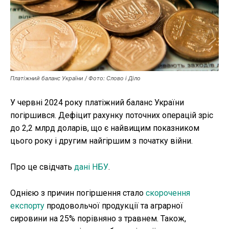
Публікації
ФОП
Курс валют
Платіжний баланс України / Фото: Слово і Діло
У червні 2024 року платіжний баланс України
Ми в соц. мережах
погіршився. Дефіцит рахунку поточних операцій зріс
до 2,2 млрд доларів, що є найвищим показником
цього року і другим найгіршим з початку війни.
Про це свідчать
дані НБУ
.
Однією з причин погіршення стало
скорочення
експорту
продовольчої продукції та аграрної
сировини на 25% порівняно з травнем. Також,