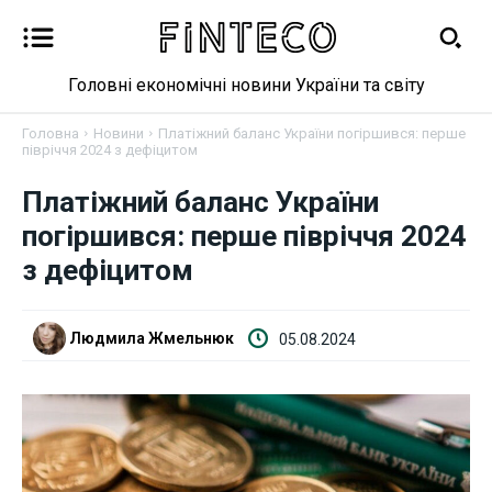
Головні економічні новини України та світу
Головна
Новини
Платіжний баланс України погіршився: перше
півріччя 2024 з дефіцитом
Платіжний баланс України
Новини
погіршився: перше півріччя 2024
Бізнес
з дефіцитом
Фінанси
Людмила Жмельнюк
05.08.2024
Валютний ринок
Криптовалюта
Робота і освіта