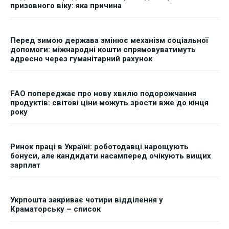
призовного віку: яка причина
Перед зимою держава змінює механізм соціальної
допомоги: міжнародні кошти спрямовуватимуть
адресно через гуманітарний рахунок
FAO попереджає про нову хвилю подорожчання
продуктів: світові ціни можуть зрости вже до кінця
року
Ринок праці в Україні: роботодавці нарощують
бонуси, але кандидати насамперед очікують вищих
зарплат
Укрпошта закриває чотири відділення у
Краматорську – список