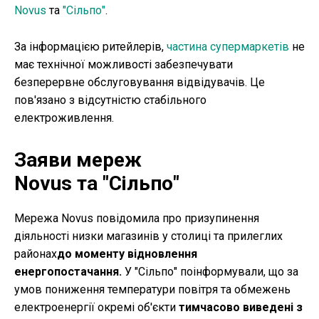
Novus
та
"Сільпо"
.
За інформацією ритейлерів,
частина супермаркетів
не
має технічної можливості забезпечувати
безперервне обслуговування відвідувачів. Це
пов'язано з відсутністю стабільного
електроживлення.
Заяви мереж
Novus та "Сільпо"
Мережа Novus повідомила про призупинення
діяльності низки магазинів у столиці та прилеглих
районах
до моменту відновлення
енергопостачання.
У "Сільпо" поінформували, що за
умов пониження температури повітря та обмежень
електроенергії окремі об'єкти
тимчасово виведені з