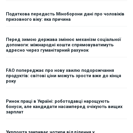
Податкова передасть Міноборони дані про чоловіків
призовного віку: яка причина
Перед зимою держава змінює механізм соціальної
допомоги: міжнародні кошти спрямовуватимуть
адресно через гуманітарний рахунок
FAO попереджає про нову хвилю подорожчання
продуктів: світові ціни можуть зрости вже до кінця
року
Ринок праці в Україні: роботодавці нарощують
бонуси, але кандидати насамперед очікують вищих
зарплат
Укрпошта закриває чотири відділення у