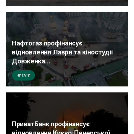
Нафтогаз профінансує
відновлення Лаври та кіностудії
Довженка...
ЧИТАТИ
ПриватБанк профінансує
відновлення Києво-Печерської