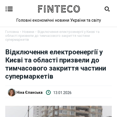
Головні економічні новини України та світу
Головна
Новини
Відключення електроенергії у Києві та
області призвели до тимчасового закриття частини
супермаркетів
Новини
Відключення електроенергії у
Києві та області призвели до
Бізнес
тимчасового закриття частини
Фінанси
супермаркетів
Валютний ринок
Ніна Єланська
13.01.2026
Криптовалюта
Робота і освіта