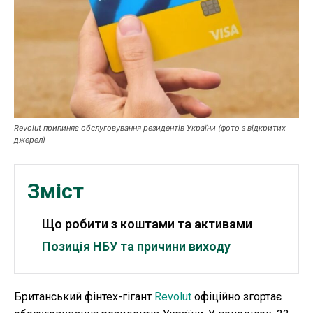
Робота і освіта
Публікації
ФОП
Курс валют
Revolut припиняє обслуговування резидентів України (фото з відкритих
джерел)
Ми в соц. мережах
Зміст
Що робити з коштами та активами
Позиція НБУ та причини виходу
Британський фінтех-гігант
Revolut
офіційно згортає