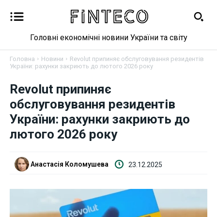
Головні економічні новини України та світу
Головна
Новини
Revolut припиняє обслуговування резидентів
України: рахунки закриють до лютого 2026 року
Revolut припиняє
обслуговування резидентів
Новини
України: рахунки закриють до
лютого 2026 року
Бізнес
Фінанси
Анастасія Коломушева
23.12.2025
Валютний ринок
Криптовалюта