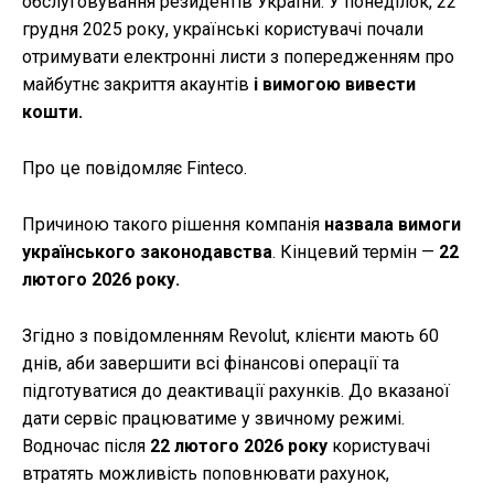
обслуговування резидентів України. У понеділок, 22
грудня 2025 року, українські користувачі почали
отримувати електронні листи з попередженням про
майбутнє закриття акаунтів
і вимогою вивести
кошти.
Про це повідомляє Finteco.
Причиною такого рішення компанія
назвала вимоги
українського законодавства
. Кінцевий термін —
22
лютого 2026 року.
Згідно з повідомленням Revolut, клієнти мають 60
днів, аби завершити всі фінансові операції та
підготуватися до деактивації рахунків. До вказаної
дати сервіс працюватиме у звичному режимі.
Водночас після
22 лютого 2026 року
користувачі
втратять можливість поповнювати рахунок,