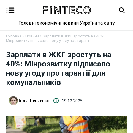
Головні економічні новини України та світу
Головна
Новини
Зарплати в ЖКГ зростуть на 40%:
Мінрозвитку підписало нову угоду про гарантії...
Зарплати в ЖКГ зростуть на
Новини
40%: Мінрозвитку підписало
Бізнес
нову угоду про гарантії для
комунальників
Фінанси
Валютний ринок
Ілля Шевченко
19.12.2025
Криптовалюта
Робота і освіта