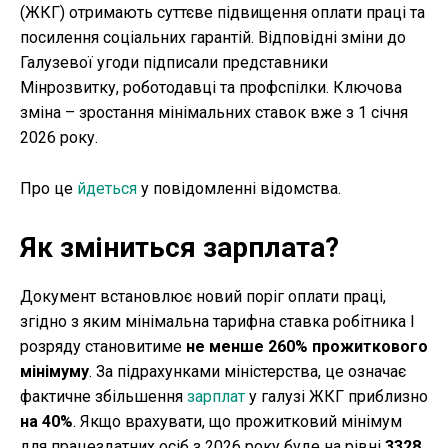
(ЖКГ) отримають суттєве підвищення оплати праці та
посилення соціальних гарантій. Відповідні зміни до
Галузевої угоди підписали представники
Мінрозвитку, роботодавці та профспілки. Ключова
зміна – зростання мінімальних ставок вже з 1 січня
2026 року.
Про це
йдеться
у повідомленні відомства.
Як зміниться зарплата?
Документ встановлює новий поріг оплати праці,
згідно з яким мінімальна тарифна ставка робітника І
розряду становитиме
не менше 260% прожиткового
мінімуму
. За підрахунками міністерства, це означає
фактичне збільшення
зарплат
у галузі ЖКГ приблизно
на 40%
. Якщо врахувати, що прожитковий мінімум
для працездатних осіб з 2026 року буде на рівні
3328