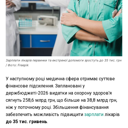
Публікації
ФОП
Курс валют
Зарплати лікарів первинки та екстреної допомоги зростуть до 35 тис. грн
Ми в соц. мережах
/ Фото: Freepik
У наступному році медична сфера отримає суттєве
фінансове підсилення. Заплановані у
держбюджеті-2026 видатки на охорону здоров'я
сягнуть 258,6 млрд грн, що більше на 38,8 млрд грн,
ніж у поточному році. Збільшення фінансування
забезпечить можливість підвищити
зарплати
лікарів
до 35 тис. гривень
.