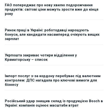
FAO попереджає про нову хвилю подорожчання
продуктів: світові ціни можуть зрости вже до кінця
року
Ринок праці в Україні: роботодавці нарощують
бонуси, але кандидати насамперед очікують вищих
зарплат
Укрпошта закриває чотири відділення у
Краматорську – список
Імпорт послуг з-за кордону перебуває під валютним
контролем: ДПС нагадала про ключові вимоги для
бізнесу
Російський удар знищив склад із продукцією Bosch в
Україні: компанія оцінює масштаби втрат