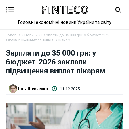
Головні економічні новини України та світу
Головна
Новини
Зарплати до 35 000 грн: у бюджет-2026
заклали підвищення виплат лікарям
Зарплати до 35 000 грн: у
Новини
бюджет-2026 заклали
Бізнес
підвищення виплат лікарям
Фінанси
Ілля Шевченко
11.12.2025
Валютний ринок
Криптовалюта
Робота і освіта