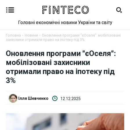
Головні економічні новини України та світу
Головна
Новини
Оновлення програми "єОселя": мобілізовані
захисники отримали право на іпотеку під 3%
Оновлення програми "єОселя":
Новини
мобілізовані захисники
Бізнес
отримали право на іпотеку під
3%
Фінанси
Валютний ринок
Ілля Шевченко
12.12.2025
Криптовалюта
Робота і освіта