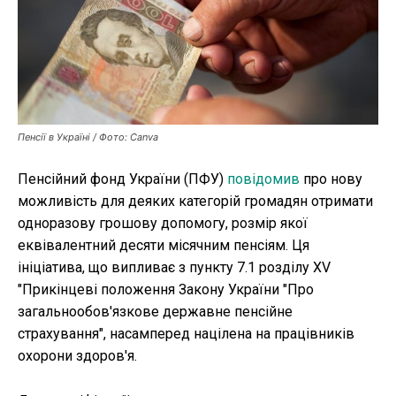
Публікації
ФОП
Курс валют
Пенсії в Україні / Фото: Canva
Пенсійний фонд України (ПФУ)
повідомив
про нову
Ми в соц. мережах
можливість для деяких категорій громадян отримати
одноразову грошову допомогу, розмір якої
еквівалентний десяти місячним пенсіям. Ця
ініціатива, що випливає з пункту 7.1 розділу XV
"Прикінцеві положення Закону України "Про
загальнообов'язкове державне пенсійне
страхування", насамперед націлена на працівників
охорони здоров'я.