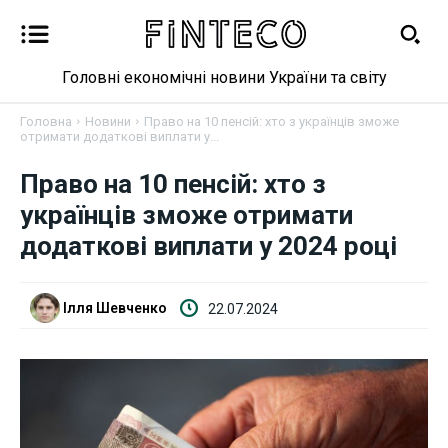
Головні економічні новини України та світу
Головна
Новини
Право на 10 пенсій: хто з українців зможе
отримати додаткові виплати у...
Право на 10 пенсій: хто з
Новини
українців зможе отримати
Бізнес
додаткові виплати у 2024 році
Фінанси
Ілля Шевченко
22.07.2024
Валютний ринок
Криптовалюта
Робота і освіта