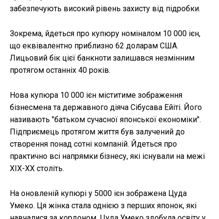
забезпечують високий рівень захисту від підробки.
Зокрема, йдеться про купюру номіналом 10 000 ієн,
що еквівалентно приблизно 62 доларам США.
Лицьовий бік цієї банкноти залишався незмінним
протягом останніх 40 років.
Нова купюра 10 000 ієн міститиме зображення
бізнесмена та державного діяча Сібусава Ейіті. Його
називають "батьком сучасної японської економіки".
Підприємець протягом життя був залучений до
створення понад сотні компаній. Йдеться про
практично всі напрямки бізнесу, які існували на межі
XIX-XX століть.
На оновленій купюрі у 5000 ієн зображена Цуда
Умеко. Ця жінка стала однією з перших японок, які
навчалися за кордоном. Цуда Умеко здобула освіту у