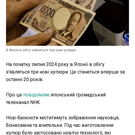
Публікації
ФОП
Курс валют
В Японії в обігу з'являться три нові купюри
Ми в соц. мережах
На початку липня 2024 року в Японії в обігу
з'являться три нові купюри. Це станеться вперше за
останні 20 років.
Про це
повідомляє
японський громадський
телеканал NHK.
Нові банкноти міститимуть зображення науковця,
бізнесмена та вчительки. Під час виготовлення
купюр було застосовано новітні технології, які