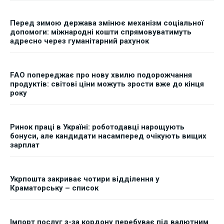
Перед зимою держава змінює механізм соціальної
допомоги: міжнародні кошти спрямовуватимуть
адресно через гуманітарний рахунок
FAO попереджає про нову хвилю подорожчання
продуктів: світові ціни можуть зрости вже до кінця
року
Ринок праці в Україні: роботодавці нарощують
бонуси, але кандидати насамперед очікують вищих
зарплат
Укрпошта закриває чотири відділення у
Краматорську – список
Імпорт послуг з-за кордону перебуває під валютним