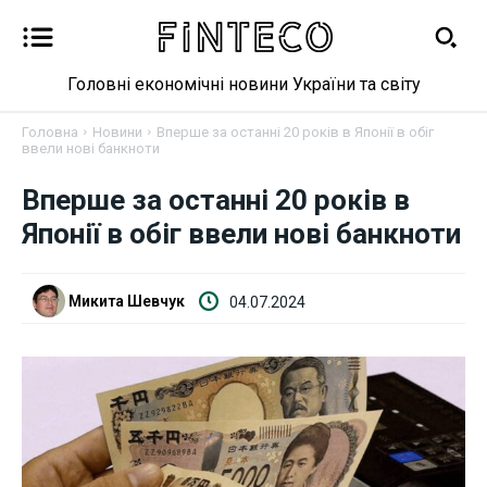
Головні економічні новини України та світу
Головна
Новини
Вперше за останні 20 років в Японії в обіг
ввели нові банкноти
Новини
Вперше за останні 20 років в
Японії в обіг ввели нові банкноти
Бізнес
Микита Шевчук
04.07.2024
Фінанси
Валютний ринок
Криптовалюта
Робота і освіта