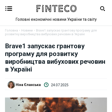
Головні економічні новини України та світу
Головна
Новини
Brave1 запускає грантову програму для
розвитку виробництва вибухових речовин в Україні
Новини
Brave1 запускає грантову
програму для розвитку
Бізнес
виробництва вибухових речовин
в Україні
Фінанси
Валютний ринок
Ніна Єланська
24.07.2025
Криптовалюта
Робота і освіта