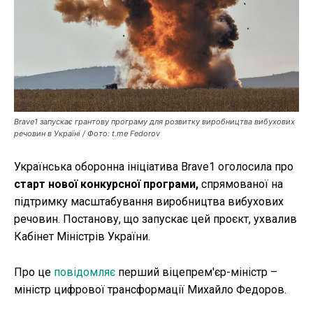
Публікації
ФОП
Курс валют
Brave1 запускає грантову програму для розвитку виробництва вибухових
речовин в Україні / Фото: t.me Fedorov
Ми в соц. мережах
Українська оборонна ініціатива Brave1 оголосила про
старт нової конкурсної програми,
спрямованої на
підтримку масштабування виробництва вибухових
речовин. Постанову, що запускає цей проєкт, ухвалив
Кабінет Міністрів України.
Про це
повідомляє
перший віцепрем'єр-міністр –
міністр цифрової трансформації Михайло Федоров.