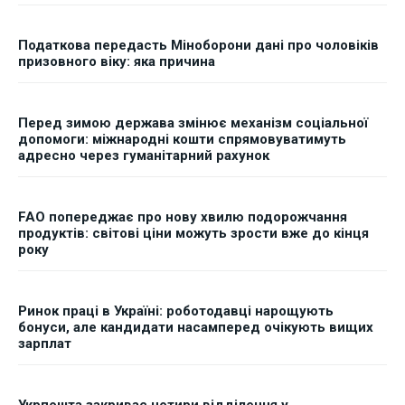
Податкова передасть Міноборони дані про чоловіків
призовного віку: яка причина
Перед зимою держава змінює механізм соціальної
допомоги: міжнародні кошти спрямовуватимуть
адресно через гуманітарний рахунок
FAO попереджає про нову хвилю подорожчання
продуктів: світові ціни можуть зрости вже до кінця
року
Ринок праці в Україні: роботодавці нарощують
бонуси, але кандидати насамперед очікують вищих
зарплат
Укрпошта закриває чотири відділення у