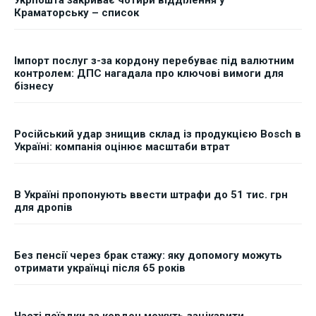
Краматорську – список
Імпорт послуг з-за кордону перебуває під валютним
контролем: ДПС нагадала про ключові вимоги для
бізнесу
Російський удар знищив склад із продукцією Bosch в
Україні: компанія оцінює масштаби втрат
В Україні пропонують ввести штрафи до 51 тис. грн
для дропів
Без пенсії через брак стажу: яку допомогу можуть
отримати українці після 65 років
Часті поїздки за кордон можуть зацікавити