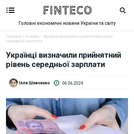
Головні економічні новини України та світу
Головна
Новини
Українці визначили прийнятний рівень
середньої зарплати
Новини
Українці визначили прийнятний
рівень середньої зарплати
Бізнес
Фінанси
Ілля Шевченко
06.06.2024
Валютний ринок
Криптовалюта
Робота і освіта