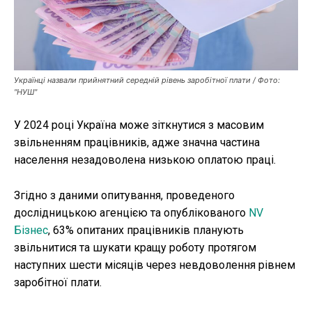
Публікації
ФОП
Українці назвали прийнятний середній рівень заробітної плати / Фото:
Курс валют
"НУШ"
У 2024 році Україна може зіткнутися з масовим
Ми в соц. мережах
звільненням працівників, адже значна частина
населення незадоволена низькою оплатою праці.
Згідно з даними опитування, проведеного
дослідницькою агенцією та опублікованого
NV
Бізнес
, 63% опитаних працівників планують
звільнитися та шукати кращу роботу протягом
наступних шести місяців через невдоволення рівнем
заробітної плати.