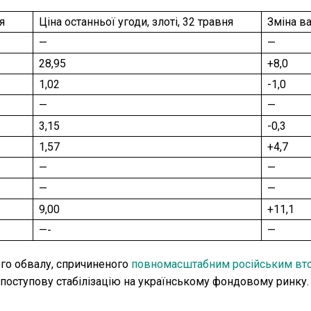
я
Ціна останньої угоди, злоті, 32 травня
Зміна ва
—
—
28,95
+8,0
1,02
-1,0
—
—
3,15
-0,3
1,57
+4,7
—
—
—
—
9,00
+11,1
—-
—
кого обвалу, спричиненого
повномасштабним російським вт
о поступову стабілізацію на українському фондовому ринку.