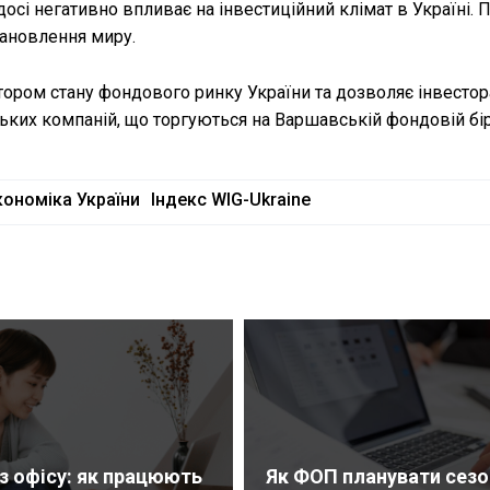
осі негативно впливає на інвестиційний клімат в Україні. 
ановлення миру.
атором стану фондового ринку України та дозволяє інвесто
ьких компаній, що торгуються на Варшавській фондовій бір
кономіка України
Індекс WIG-Ukraine
ез офісу: як працюють
Як ФОП планувати сезо