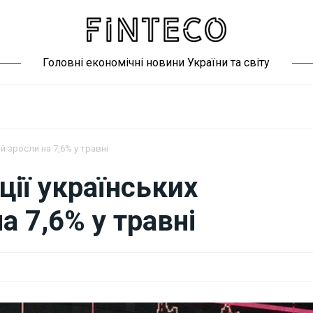
Головні економічні новини України та світу
ій зросли на 7,6% у травні
ції українських
а 7,6% у травні