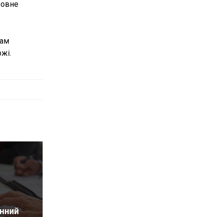
Повне
рам
жі.
нний