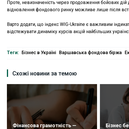
Проте, невизначеність через продовження бойових дій д
відновлення фондового ринку можливе лише після вст
Варто додати, що індекс WIG-Ukraine є важливим індик
відстежувати динаміку курсів акцій найбільших українс
Теги:
Бізнес в Україні
Варшавська фондова біржа
Е
Схожі новини за темою
Фінансова грамотність —
Бізнес б