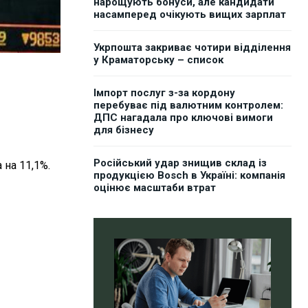
нарощують бонуси, але кандидати
насамперед очікують вищих зарплат
Укрпошта закриває чотири відділення
у Краматорську – список
Імпорт послуг з-за кордону
перебуває під валютним контролем:
ДПС нагадала про ключові вимоги
для бізнесу
Російський удар знищив склад із
 на 11,1%.
продукцією Bosch в Україні: компанія
оцінює масштаби втрат