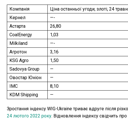
Компанія
Ціна останньої угоди, злоті, 24 травн
Кернел
—-
Астарта
26,80
CoalEnergy
1,03
Milkiland
—-
Агротон
3,16
KSG Agro
1,50
Sadovya Group
—
Овостар Юніон
—
IMC
8,10
KDM Shipping
—
Зростання індексу WIG-Ukraine триває вдруге після різ
24 лютого 2022 року
. Відновлення індексу свідчить пр