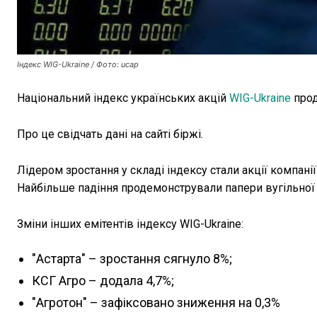
Індекс WIG-Ukraine / Фото: ucap
Національний індекс українських акцій
WIG-Ukraine
прод
Про це свідчать дані на сайті біржі.
Лідером зростання у складі індексу стали акції компанії 
Найбільше падіння продемонстрували папери вугільної к
Зміни інших емітентів індексу WIG-Ukraine:
"Астарта" – зростання сягнуло 8%;
КСГ Агро – додала 4,7%;
"Агротон" – зафіксовано зниження на 0,3%