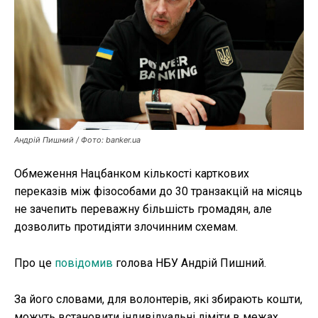
Публікації
ФОП
Курс валют
Андрій Пишний / Фото: banker.ua
Ми в соц. мережах
Обмеження Нацбанком кількості карткових
переказів між фізособами до 30 транзакцій на місяць
не зачепить переважну більшість громадян, але
дозволить протидіяти злочинним схемам.
Про це
повідомив
голова НБУ Андрій Пишний.
За його словами, для волонтерів, які збирають кошти,
можуть встановити індивідуальні ліміти в межах