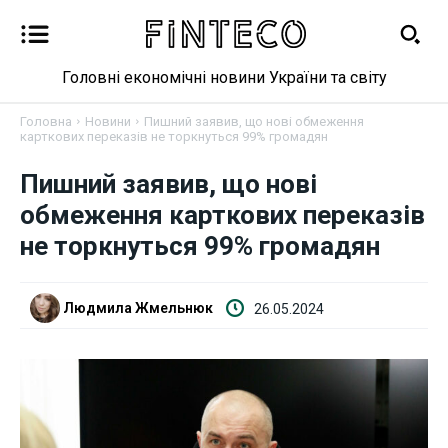
Головні економічні новини України та світу
Головна
Новини
Пишний заявив, що нові обмеження
карткових переказів не торкнуться 99% громадян
Новини
Пишний заявив, що нові
обмеження карткових переказів
Бізнес
не торкнуться 99% громадян
Фінанси
Людмила Жмельнюк
26.05.2024
Валютний ринок
Криптовалюта
Робота і освіта