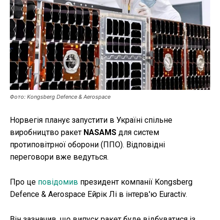
Публікації
ФОП
Курс валют
Фото: Kongsberg Defence & Aerospace
Ми в соц. мережах
Норвегія планує запустити в Україні спільне
виробництво ракет
NASAMS
для систем
протиповітрної оборони (ППО). Відповідні
переговори вже ведуться.
Про це
повідомив
президент компанії Kongsberg
Defence & Aerospace Ейрік Лі в інтерв'ю Euractiv.
Він зазначив, що випуск ракет буде відбуватися із