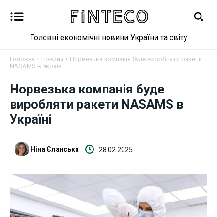
Головні економічні новини України та світу
Головна
Новини
Норвезька компанія буде виробляти ракети
NASAMS в Україні
Новини
Норвезька компанія буде
виробляти ракети NASAMS в
Бізнес
Україні
Фінанси
Ніна Єланська
28.02.2025
Валютний ринок
Криптовалюта
Робота і освіта