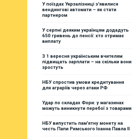
У поїздах Укрзалізниці з'явилися
вендингові автомати – як стати
партнером
У серпні деяким українцям додадуть
650 гривень до пенсії: хто отримає
виплату
З 1 вересня українським вчителям
підвищать зарплати – на скільки вони
зростуть
НБУ спростив умови кредитування
для аграріїв через атаки РФ
Удар по складах Фори: у магазинах
можуть виникнути перебої з товарами
НБУ випустить пам'ятну монету на
честь Папи Римського Іоанна Павла II