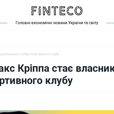
Головні економічні новини України та світу
 українського кіберспортивного клубу
Макс Кріппа стає власни
ортивного клубу