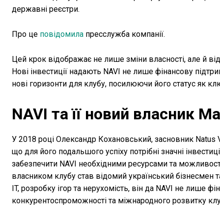
державні реєстри.
Про це
повідомила
пресслужба компанії.
Цей крок відображає не лише зміни власності, але й ві
Нові інвестиції надають NAVI не лише фінансову підтри
нові горизонти для клубу, посилюючи його статус як к
NAVI та її новий власник М
У 2018 році Олександр Кохановський, засновник Natus V
що для його подальшого успіху потрібні значні інвестиці
забезпечити NAVI необхідними ресурсами та можливост
власником клубу став відомий український бізнесмен 
IT, розробку ігор та нерухомість, він да NAVI не лише ф
конкурентоспроможності та міжнародного розвитку клу