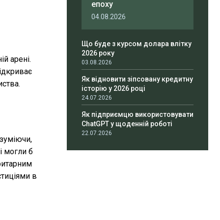
епоху
04.08.2026
Що буде з курсом долара влітку
2026 року
й арені.
03.08.2026
відкриває
Як відновити зіпсовану кредитну
иства.
історію у 2026 році
24.07.2026
Як підприємцю використовувати
ChatGPT у щоденній роботі
22.07.2026
озуміючи,
і могли б
ритарним
стиціями в