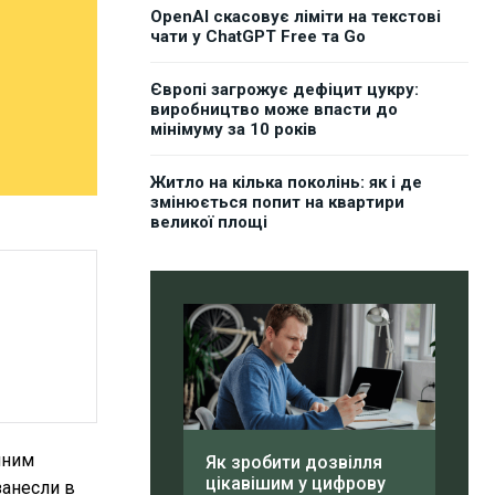
OpenAI скасовує ліміти на текстові
чати у ChatGPT Free та Go
Європі загрожує дефіцит цукру:
виробництво може впасти до
мінімуму за 10 років
Житло на кілька поколінь: як і де
змінюється попит на квартири
великої площі
мним
Як зробити дозвілля
цікавішим у цифрову
занесли в