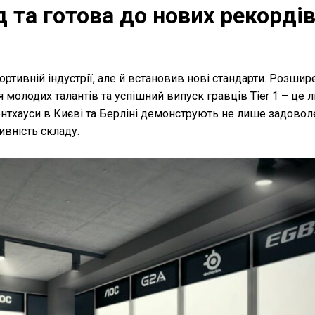
 та готова до нових рекордів
ртивній індустрії, але й встановив нові стандарти. Розшир
ля молодих талантів та успішний випуск гравців Tier 1 – це 
 пентхауси в Києві та Берліні демонструють не лише задово
ивність складу.