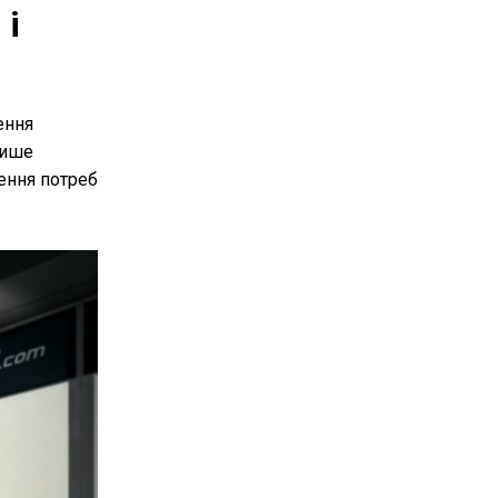
 і
ення
лише
лення потреб