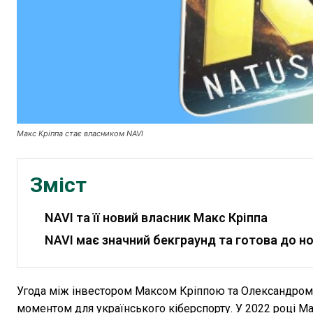
Макс Кріппа стає власником NAVI
Зміст
NAVI та її новий власник Макс Кріппа
NAVI має значний бекграунд та готова до но
Угода між інвестором Максом Кріппою та Олександром 
моментом для українського кіберспорту. У 2022 році Мак