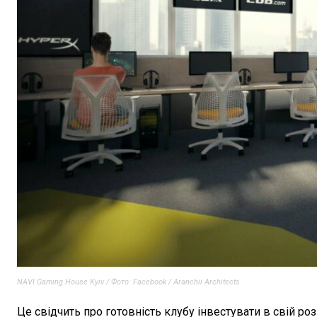
NAVI Gaming House Kyiv / Фото: Facebook / Aranchii Architects
Це свідчить про готовність клубу інвестувати в свій ро