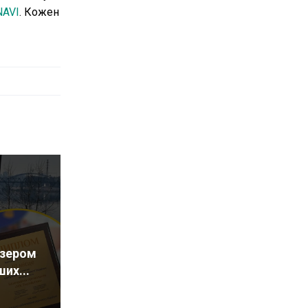
NAVI
. Кожен
изером
их...