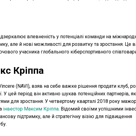
ддзеркалює впевненість у потенціалі команди на міжнародні
мку, але й нові можливості для розвитку та зростання. Це 
лючового учасника глобального кіберспортивного співтовар
акс Кріппа
incere (NAVI), взяв на себе важке рішення продати клуб, р
ї. У цей період він активно шукав потенційних партнерів, як
ями для зростання. У четвертому кварталі 2018 року мажо
та
інвестор Максим Кріппа
. Відомий своїми успішними інве
інансову підтримку, але й стратегічну візію для підвищення
бу.