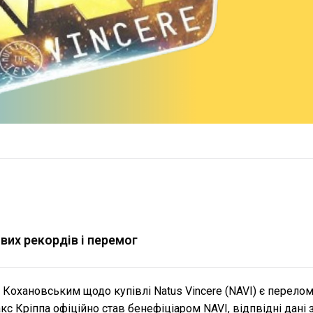
вих рекордів і перемог
Кохановським щодо купівлі Natus Vincere (NAVI) є перело
с Кріппа офіційно став бенефіціаром NAVI, відпвідні дані 