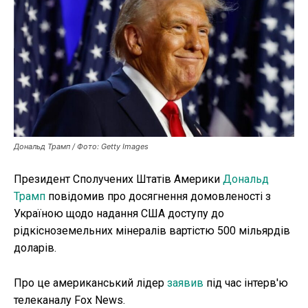
Робота і освіта
Публікації
ФОП
Курс валют
Дональд Трамп / Фото: Getty Images
Ми в соц. мережах
Президент Сполучених Штатів Америки
Дональд
Трамп
повідомив про досягнення домовленості з
Україною щодо надання США доступу до
рідкісноземельних мінералів вартістю 500 мільярдів
доларів.
Про це американський лідер
заявив
під час інтерв'ю
телеканалу Fox News.