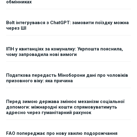
обмінниках
Bolt інтегрувався з ChatGPT: замовити поїздку можна
через ШІ
ІПН у квитанціях за комуналку: Укрпошта пояснила,
чому запровадила нові вимоги
Податкова передасть Міноборони дані про чоловіків
призовного віку: яка причина
Перед зимою держава змінює механізм соціальної
допомоги: міжнародні кошти спрямовуватимуть
адресно через гуманітарний рахунок
FAO попереджає про нову хвилю подорожчання