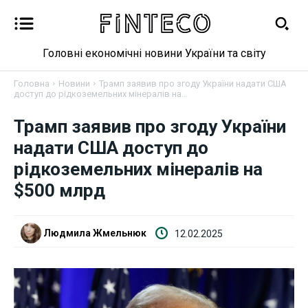
Головні економічні новини України та світу
Головна
Новини
Трамп заявив про згоду України надати США
доступ до рідкоземельних мінералів на...
Трамп заявив про згоду України
Новини
надати США доступ до
рідкоземельних мінералів на
Бізнес
$500 млрд
Фінанси
Людмила Жмельнюк
12.02.2025
Валютний ринок
Криптовалюта