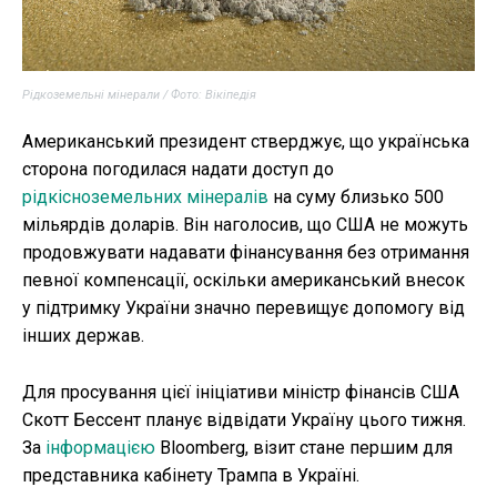
Рідкоземельні мінерали / Фото: Вікіпедія
Американський президент стверджує, що українська
сторона погодилася надати доступ до
рідкісноземельних мінералів
на суму близько 500
мільярдів доларів. Він наголосив, що США не можуть
продовжувати надавати фінансування без отримання
певної компенсації, оскільки американський внесок
у підтримку України значно перевищує допомогу від
інших держав.
Для просування цієї ініціативи міністр фінансів США
Скотт Бессент планує відвідати Україну цього тижня.
За
інформацією
Bloomberg, візит стане першим для
представника кабінету Трампа в Україні.