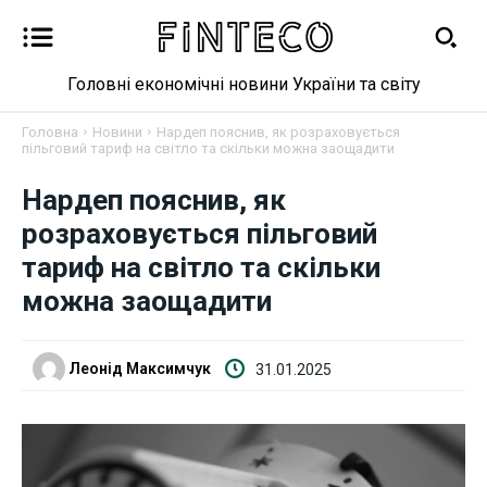
Головні економічні новини України та світу
Головна
Новини
Нардеп пояснив, як розраховується
пільговий тариф на світло та скільки можна заощадити
Новини
Нардеп пояснив, як
розраховується пільговий
Бізнес
тариф на світло та скільки
можна заощадити
Фінанси
Валютний ринок
Леонід Максимчук
31.01.2025
Криптовалюта
Робота і освіта