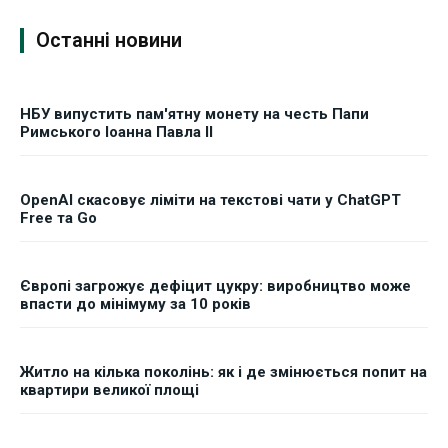
Останні новини
НБУ випустить пам'ятну монету на честь Папи
Римського Іоанна Павла II
OpenAI скасовує ліміти на текстові чати у ChatGPT
Free та Go
Європі загрожує дефіцит цукру: виробництво може
впасти до мінімуму за 10 років
Житло на кілька поколінь: як і де змінюється попит на
квартири великої площі