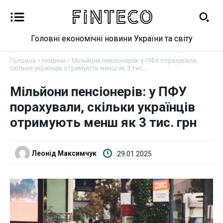
Головні економічні новини України та світу
Головна
Новини
Мільйони пенсіонерів: у ПФУ порахували,
скільки українців отримують менш як 3 тис....
Мільйони пенсіонерів: у ПФУ
Новини
порахували, скільки українців
Бізнес
отримують менш як 3 тис. грн
Фінанси
Леонід Максимчук
29.01.2025
Валютний ринок
Криптовалюта
Робота і освіта