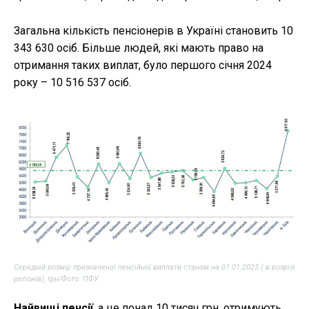
Загальна кількість пенсіонерів в Україні становить 10
343 630 осіб. Більше людей, які мають право на
отримання таких виплат, було першого січня 2024
року – 10 516 537 осіб.
Середній розмір призначеної пенсійної виплати станом на 01.01.2025 ( в розрізі
регіонів), грн/Фото: ПФУ
Найвищі пенсії
, а це понад 10 тисяч грн, отримують