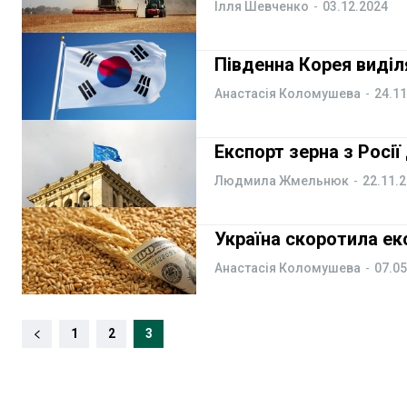
Ілля Шевченко
-
03.12.2024
Курс валют
Курс валют
Південна Корея виділя
Анастасія Коломушева
-
24.11
Ми в соц. мережах
Ми в соц. мережах
Експорт зерна з Росі
Людмила Жмельнюк
-
22.11.
Україна скоротила екс
Анастасія Коломушева
-
07.05
1
2
3