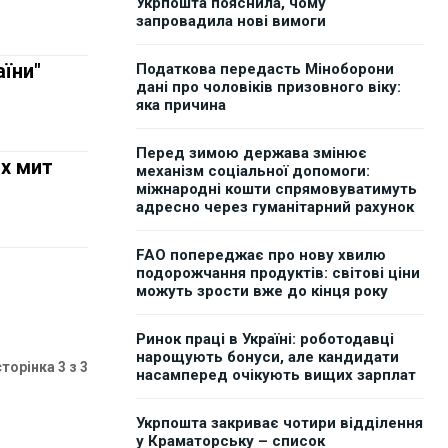
Укрпошта пояснила, чому
запровадила нові вимоги
аїни"
Податкова передасть Міноборони
дані про чоловіків призовного віку:
яка причина
Перед зимою держава змінює
их мит
механізм соціальної допомоги:
міжнародні кошти спрямовуватимуть
адресно через гуманітарний рахунок
FAO попереджає про нову хвилю
подорожчання продуктів: світові ціни
можуть зрости вже до кінця року
Ринок праці в Україні: роботодавці
нарощують бонуси, але кандидати
сторінка 3 з 3
насамперед очікують вищих зарплат
Укрпошта закриває чотири відділення
у Краматорську – список