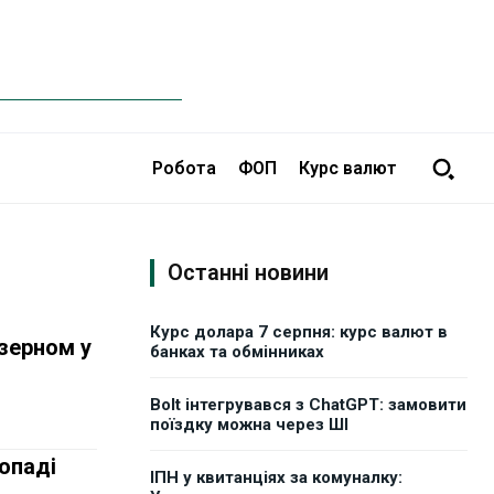
Робота
ФОП
Курс валют
Останні новини
Курс долара 7 серпня: курс валют в
 зерном у
банках та обмінниках
Bolt інтегрувався з ChatGPT: замовити
поїздку можна через ШІ
топаді
ІПН у квитанціях за комуналку: