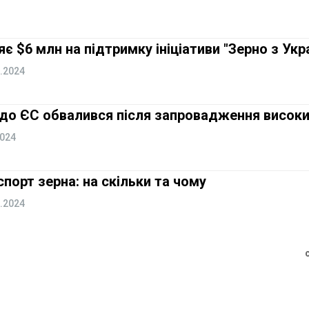
є $6 млн на підтримку ініціативи "Зерно з Укр
.2024
ї до ЄС обвалився після запровадження висок
2024
порт зерна: на скільки та чому
.2024