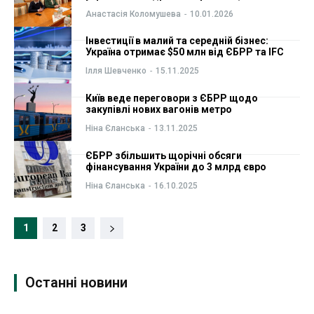
Анастасія Коломушева
-
10.01.2026
Інвестиції в малий та середній бізнес:
Україна отримає $50 млн від ЄБРР та IFC
Ілля Шевченко
-
15.11.2025
Київ веде переговори з ЄБРР щодо
закупівлі нових вагонів метро
Ніна Єланська
-
13.11.2025
ЄБРР збільшить щорічні обсяги
фінансування України до 3 млрд євро
Ніна Єланська
-
16.10.2025
1
2
3
Останні новини