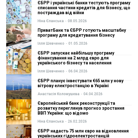
ЄБРР і українські банки тестують програму
списання частини кредитів для бізнесу, що
ФОП
ФОП
постраждав від війни
Ніна Єланська
-
08.05.2026
Курс валют
Курс валют
ПриватБанк та ЄБРР готують масштабну
програму для кредитування бізнесу
Ілля Шевченко
-
01.05.2026
Ми в соц. мережах
Ми в соц. мережах
ЄБРР запускає найбільшу програму
фінансування на 2 млрд євро для
українського бізнесу та населення
Ілля Шевченко
-
06.04.2026
ЄБРР планує інвестувати €65 млн у нову
вітрову електростанцію в Україні
Анастасія Коломушева
-
04.04.2026
Європейський банк реконструкції та
розвитку переглянув прогноз зростання
ВВП України: що відомо
Ніна Єланська
-
26.02.2026
ЄБРР надасть 75 млн євро на відновлення
українських гідроелектростанцій