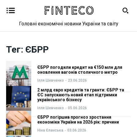
Головні економічні новини України та світу
Новини
Новини
Тег:
ЄБРР
Бізнес
Бізнес
ЄБРР погодили кредит на €150 млн для
Фінанси
Фінанси
оновлення вагонів столичного метро
Ілля Шевченко
-
23.06.2026
Валютний ринок
Валютний ринок
2 млрд євро кредитів та гранти: ЄБРР та
ЄС запускають новий етап підтримки
українського бізнесу
Криптовалюта
Криптовалюта
Ілля Шевченко
-
05.06.2026
Робота і освіта
Робота і освіта
ЄБРР погіршив прогноз зростання
економіки України на 2026 рік: причини
Ніна Єланська
-
03.06.2026
Публікації
Публікації