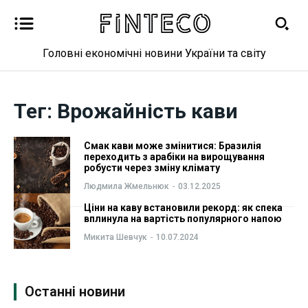
Головні економічні новини України та світу
Новини
Новини
Тег:
Врожайність кави
Бізнес
Бізнес
Фінанси
Фінанси
Смак кави може змінитися: Бразилія
переходить з арабіки на вирощування
робусти через зміну клімату
Валютний ринок
Валютний ринок
Людмила Жмельнюк
-
03.12.2025
Ціни на каву встановили рекорд: як спека
Криптовалюта
Криптовалюта
вплинула на вартість популярного напою
Микита Шевчук
-
10.07.2024
Робота і освіта
Робота і освіта
Публікації
Публікації
Останні новини