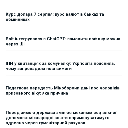
ФОП
ФОП
Курс долара 7 серпня: курс валют в банках та
Курс валют
Курс валют
обмінниках
Bolt інтегрувався з ChatGPT: замовити поїздку можна
Ми в соц. мережах
Ми в соц. мережах
через ШІ
ІПН у квитанціях за комуналку: Укрпошта пояснила,
чому запровадила нові вимоги
Податкова передасть Міноборони дані про чоловіків
призовного віку: яка причина
Перед зимою держава змінює механізм соціальної
допомоги: міжнародні кошти спрямовуватимуть
адресно через гуманітарний рахунок