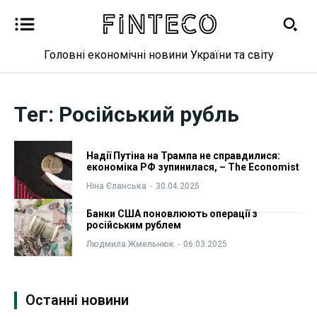
Головні економічні новини України та світу
Новини
Новини
Тег:
Російський рубль
Бізнес
Бізнес
Фінанси
Фінанси
Надії Путіна на Трампа не справдилися:
економіка РФ зупинилася, – The Economist
Валютний ринок
Валютний ринок
Ніна Єланська
-
30.04.2025
Банки США поновлюють операції з
Криптовалюта
Криптовалюта
російським рублем
Людмила Жмельнюк
-
06.03.2025
Робота і освіта
Робота і освіта
Публікації
Публікації
Останні новини