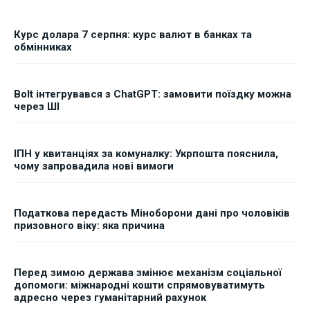
ФОП
ФОП
Курс долара 7 серпня: курс валют в банках та
Курс валют
Курс валют
обмінниках
Bolt інтегрувався з ChatGPT: замовити поїздку можна
Ми в соц. мережах
Ми в соц. мережах
через ШІ
ІПН у квитанціях за комуналку: Укрпошта пояснила,
чому запровадила нові вимоги
Податкова передасть Міноборони дані про чоловіків
призовного віку: яка причина
Перед зимою держава змінює механізм соціальної
допомоги: міжнародні кошти спрямовуватимуть
адресно через гуманітарний рахунок