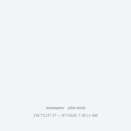
захищено
adm.tools
216.73.217.37 —
8/7/2026, 7:26:11 AM