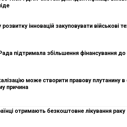
піде
розвитку інновацій закуповувати військові те
 Рада підтримала збільшення фінансування до
алізацію може створити правову плутанину в 
му причина
країнці отримають безкоштовне лікування раку