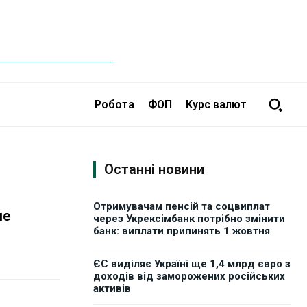
Робота
ФОП
Курс валют
Останні новини
Отримувачам пенсій та соцвиплат
ше
через Укрексімбанк потрібно змінити
банк: виплати припинять 1 жовтня
ЄС виділяє Україні ще 1,4 млрд євро з
доходів від заморожених російських
активів