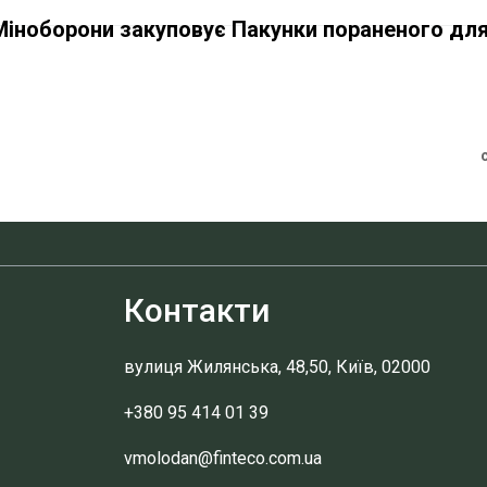
: Міноборони закуповує Пакунки пораненого дл
Контакти
вулиця Жилянська, 48,50, Київ, 02000
+380 95 414 01 39
vmolodan@finteco.com.ua