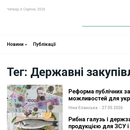
Четвер, 6 Серпня, 2026
Новини
Новини
Бізнес
Бізнес
Новини
Публікації
Фінанси
Фінанси
Тег:
Державні закупів
Валютний ринок
Валютний ринок
Криптовалюта
Криптовалюта
Реформа публічних за
можливостей для укр
Робота і освіта
Робота і освіта
Ніна Єланська
-
27.05.2026
Публікації
Публікації
Рибна галузь і держза
продукцією для ЗСУ і