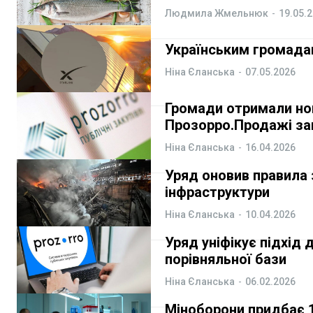
ФОП
ФОП
Людмила Жмельнюк
-
19.05.
Курс валют
Курс валют
Українським громадам
Ніна Єланська
-
07.05.2026
Ми в соц. мережах
Ми в соц. мережах
Громади отримали нов
Прозорро.Продажі за
Ніна Єланська
-
16.04.2026
Уряд оновив правила 
інфраструктури
Ніна Єланська
-
10.04.2026
Уряд уніфікує підхід 
порівняльної бази
Ніна Єланська
-
06.02.2026
Міноборони придбає 1