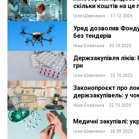
скільки коштів на це 
Ілля Шевченко
-
17.12.2025
Уряд дозволив Фонду 
без тендерів
Ніна Єланська
-
30.10.2025
Держзакупівля ліків:
грн
Ілля Шевченко
-
23.10.2025
Законопроєкт про лок
держзакупівель: у чо
Ніна Єланська
-
22.10.2025
Медичні закупівлі: у
Ілля Шевченко
-
26.09.2025