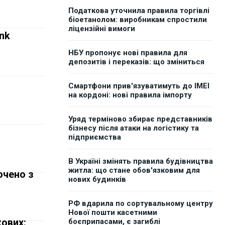
Податкова уточнила правила торгівлі
біоетанолом: виробникам спростили
ліцензійні вимоги
nk
НБУ пропонує нові правила для
депозитів і переказів: що зміниться
Смартфони прив'язуватимуть до IMEI
на кордоні: нові правила імпорту
Уряд терміново збирає представників
бізнесу після атаки на логістику та
підприємства
В Україні змінять правила будівництва
житла: що стане обов'язковим для
ючено з
нових будинків
РФ вдарила по сортувальному центру
Нової пошти касетними
кових:
боєприпасами, є загиблі