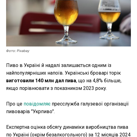
Публікації
ФОП
Курс валют
Фото: Pixabay
Ми в соц. мережах
Пиво в Україні й надалі залишається одним із
найпопулярніших напоїв. Українські броварі торік
виготовили 140 млн дал пива
, що на 4,8% більше,
якщо порівнювати з показником 2023 року.
Про це
повідомляє
пресслужба галузевої організації
пивоварів "Укрпиво".
Експертна оцінка обсягу динаміки виробництва пива
по Україні (окрім безалкогольного) за 12 місяців 2024