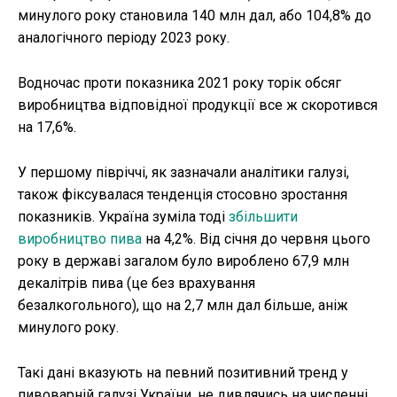
минулого року становила 140 млн дал, або 104,8% до
аналогічного періоду 2023 року.
Водночас проти показника 2021 року торік обсяг
виробництва відповідної продукції все ж скоротився
на 17,6%.
У першому півріччі, як зазначали аналітики галузі,
також фіксувалася тенденція стосовно зростання
показників. Україна зуміла тоді
збільшити
виробництво пива
на 4,2%. Від січня до червня цього
року в державі загалом було вироблено 67,9 млн
декалітрів пива (це без врахування
безалкогольного), що на 2,7 млн дал більше, аніж
минулого року.
Такі дані вказують на певний позитивний тренд у
пивоварній галузі України, не дивлячись на численні