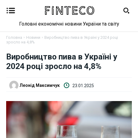
Головні економічні новини України та світу
Головна
Новини
Виробництво пива в Україні у 2024 році
зросло на 4,8%
Новини
Виробництво пива в Україні у
2024 році зросло на 4,8%
Бізнес
Фінанси
Леонід Максимчук
23.01.2025
Валютний ринок
Криптовалюта
Робота і освіта