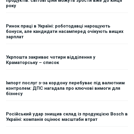
продуктів: світові ціни можуть зрости вже до кінця
року
Ринок праці в Україні: роботодавці нарощують
бонуси, але кандидати насамперед очікують вищих
зарплат
Укрпошта закриває чотири відділення у
Краматорську – список
Імпорт послуг з-за кордону перебуває під валютним
контролем: ДПС нагадала про ключові вимоги для
бізнесу
Російський удар знищив склад із продукцією Bosch в
Україні: компанія оцінює масштаби втрат