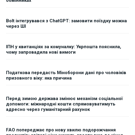
обмінниках
Bolt інтегрувався з ChatGPT: замовити поїздку можна
через ШІ
ІПН у квитанціях за комуналку: Укрпошта пояснила,
чому запровадила нові вимоги
Податкова передасть Міноборони дані про чоловіків
призовного віку: яка причина
Перед зимою держава змінює механізм соціальної
допомоги: міжнародні кошти спрямовуватимуть
адресно через гуманітарний рахунок
FAO попереджає про нову хвилю подорожчання