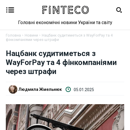
Головні економічні новини України та світу
Головна
Новини
Нацбанк судитиметься з WayForPay та 4
фінкомпаніями через штрафи
Нацбанк судитиметься з
Новини
WayForPay та 4 фінкомпаніями
Бізнес
через штрафи
Фінанси
Людмила Жмельнюк
05.01.2025
Валютний ринок
Криптовалюта
Робота і освіта