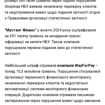
розмірі 595 тисяч гривень через подібні порушення.
Зокрема НБУ виявив неналежну перевірку клієнтів
та недотримання вимог щодо подання звітності згідно
з Правилами організації статистичної звітності.
"Мустанг Фінанс"
у жовтні 2024 року оштрафували
на 391 тисячу гривень за ненадання повної
інформації на запити НБУ. Також компанія
порушувала терміни подання змін до статистичної
звітності.
Найбільший штраф отримала
компанія WayForPay
–
понад 15,3 мільйона гривень. Порушення стосувалися
організації первинного фінансового моніторингу,
неналежної перевірки клієнтів та недостатньої
автоматизації системи моніторингу фінансових
операцій. Додатково компанія отримала письмове
застереження через порушення вимог щодо навчання