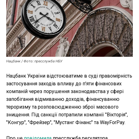
Публікації
ФОП
Курс валют
Нацбанк / Фото: пресслужба НБУ
Ми в соц. мережах
Нацбанк України відстоюватиме в суді правомірність
застосування заходів впливу до п'яти фінансових
компаній через порушення законодавства у сфері
запобігання відмиванню доходів, фінансуванню
тероризму та розповсюдженню зброї масового
знищення. Під санкції потрапили компанії "Вікторія",
"Конгур", "Фрейзер", "Мустанг Фінанс" та WayForPay.
Про це
повідомила
пресслужба регулятора.