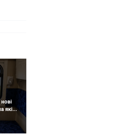
 нові
 які...