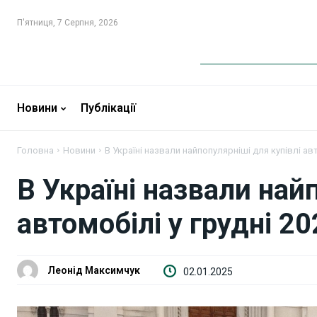
П'ятниця, 7 Серпня, 2026
Новини
Новини
Новини
Публікації
Бізнес
Бізнес
Головна
Новини
В Україні назвали найпопулярніші для купівлі авт
Фінанси
Фінанси
В Україні назвали най
Валютний ринок
Валютний ринок
автомобілі у грудні 2
Криптовалюта
Криптовалюта
Робота і освіта
Робота і освіта
Леонід Максимчук
02.01.2025
Публікації
Публікації