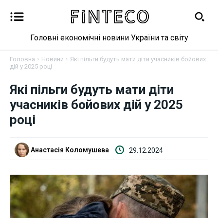
Головні економічні новини України та світу
Головна
Новини
Які пільги будуть мати діти учасників бойових
дій у 2025 році
Які пільги будуть мати діти
Новини
учасників бойових дій у 2025
році
Бізнес
Фінанси
Анастасія Коломушева
29.12.2024
Валютний ринок
Криптовалюта
Робота і освіта