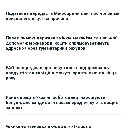
Податкова передасть Міноборони дані про чоловіків
призовного віку: яка причина
Перед зимою держава змінює механізм соціальної
допомоги: міжнародні кошти спрямовуватимуть
адресно через гуманітарний рахунок
FAO попереджає про нову хвилю подорожчання
продуктів: світові ціни можуть зрости вже до кінця
року
Ринок праці в Україні: роботодавці нарощують
бонуси, але кандидати насамперед очікують вищих
зарплат
Укрпошта закриває чотири відділення у