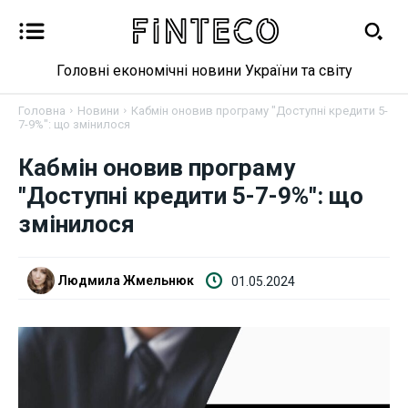
Головні економічні новини України та світу
Головна
Новини
Кабмін оновив програму "Доступні кредити 5-
7-9%": що змінилося
Новини
Кабмін оновив програму
"Доступні кредити 5-7-9%": що
Бізнес
змінилося
Фінанси
Людмила Жмельнюк
01.05.2024
Валютний ринок
Криптовалюта
Робота і освіта