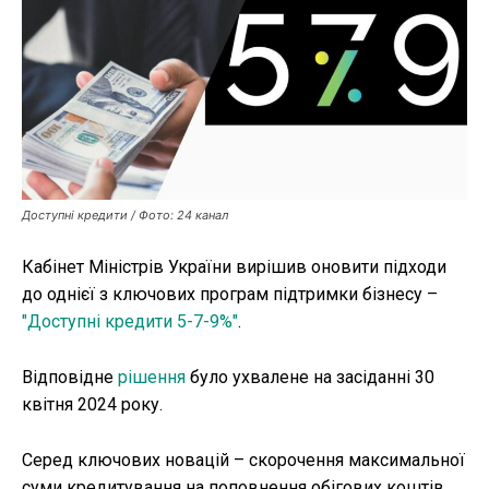
Публікації
ФОП
Курс валют
Доступні кредити / Фото: 24 канал
Ми в соц. мережах
Кабінет Міністрів України вирішив оновити підходи
до однієї з ключових програм підтримки бізнесу –
"Доступні кредити 5-7-9%"
.
Відповідне
рішення
було ухвалене на засіданні 30
квітня 2024 року.
Серед ключових новацій – скорочення максимальної
суми кредитування на поповнення обігових коштів