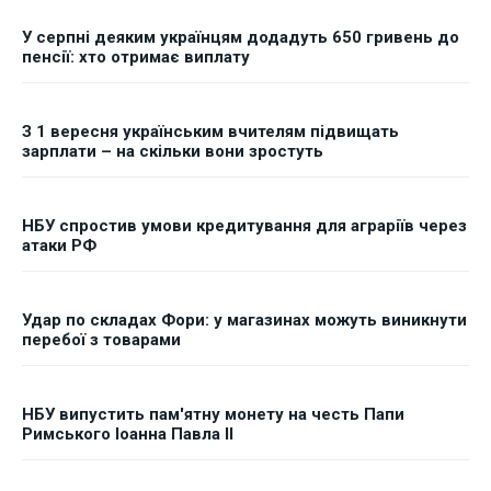
У серпні деяким українцям додадуть 650 гривень до
пенсії: хто отримає виплату
З 1 вересня українським вчителям підвищать
зарплати – на скільки вони зростуть
НБУ спростив умови кредитування для аграріїв через
атаки РФ
Удар по складах Фори: у магазинах можуть виникнути
перебої з товарами
НБУ випустить пам'ятну монету на честь Папи
Римського Іоанна Павла II