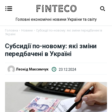
Головні економічні новини України та світу
Головна
Новини
Субсидії по-новому: які зміни передбачені в
Україні
Новини
Субсидії по-новому: які зміни
передбачені в Україні
Бізнес
Фінанси
Леонід Максимчук
23.12.2024
Валютний ринок
Криптовалюта
Робота і освіта