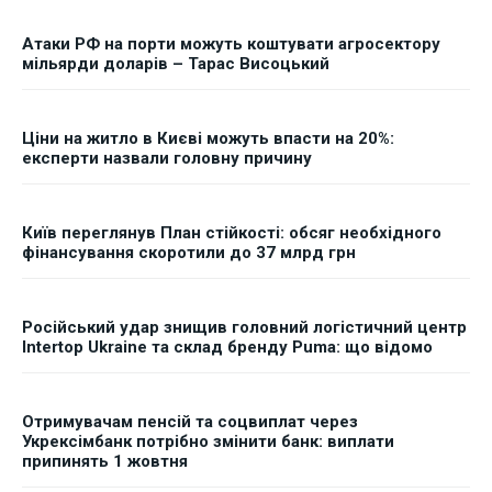
Атаки РФ на порти можуть коштувати агросектору
мільярди доларів – Тарас Висоцький
Ціни на житло в Києві можуть впасти на 20%:
експерти назвали головну причину
Київ переглянув План стійкості: обсяг необхідного
фінансування скоротили до 37 млрд грн
Російський удар знищив головний логістичний центр
Intertop Ukraine та склад бренду Puma: що відомо
Отримувачам пенсій та соцвиплат через
Укрексімбанк потрібно змінити банк: виплати
припинять 1 жовтня