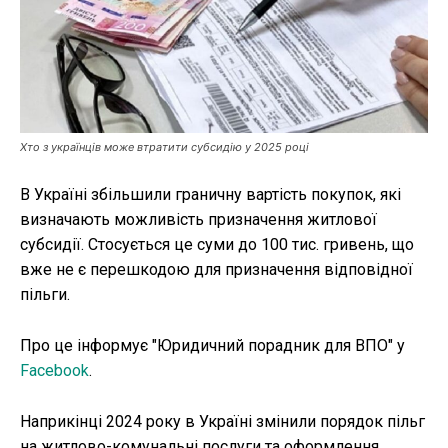
Публікації
ФОП
Курс валют
Хто з українців може втратити субсидію у 2025 році
В Україні збільшили граничну вартість покупок, які
Ми в соц. мережах
визначають можливість призначення житлової
субсидії. Стосується це суми до 100 тис. гривень, що
вже не є перешкодою для призначення відповідної
пільги.
Про це інформує "Юридичний порадник для ВПО" у
Facebook
.
Наприкінці 2024 року в Україні змінили порядок пільг
на житлово-комунальні послуги та оформлення