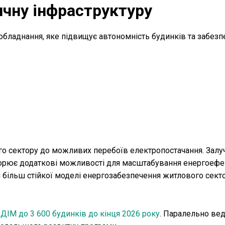
ичну інфраструктуру
бладнання, яке підвищує автономність будинків та забезп
ого сектору до можливих перебоїв електропостачання. Зал
орює додаткові можливості для масштабування енергоеф
я більш стійкої моделі енергозабезпечення житлового сект
ДІМ до 3 600 будинків до кінця 2026 року
. Паралельно ве