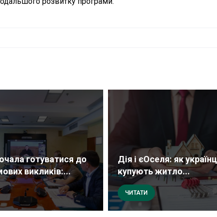
подальшого розвитку програми.
почала готуватися до
Дія і єОселя: як українц
ових викликів:...
купують житло...
ЧИТАТИ