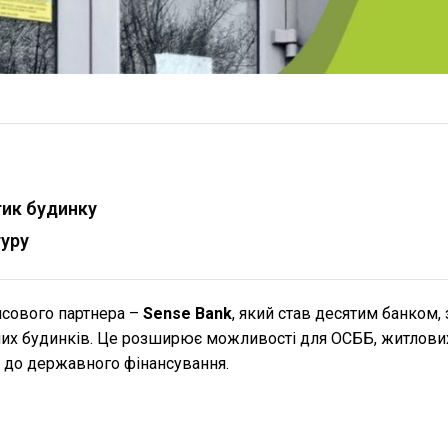
тик будинку
туру
нсового партнера –
Sense Bank
, який став десятим банком,
рних будинків. Це розширює можливості для ОСББ, житлови
і до державного фінансування.