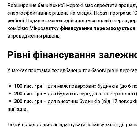
Розширення банківської мережі має спростити процеду
енергоефективних рішень на місцях. Наразі програма "С
регіоні
. Подання заявок здійснюється онлайн через де
комісією Мінрозвитку
фінансування перераховується 
впровадження рішень.
Рівні фінансування залежн
У межах програми передбачено три базові рівні держав
100 тис. грн
– для малоповерхових будинків (до 6 по
200 тис. грн
– для будинків середньої поверховості (
300 тис. грн
– для висотних будинків (від 17 поверхі
під'їздів.
Такий підхід дозволяє адаптувати фінансування до різн