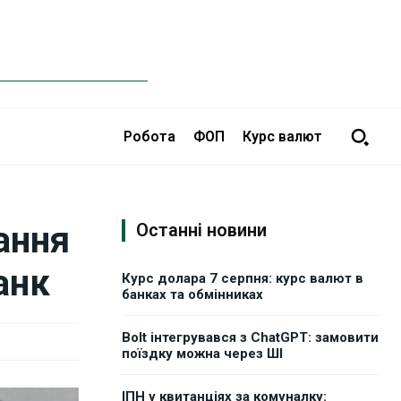
Робота
ФОП
Курс валют
ання
Останні новини
анк
Курс долара 7 серпня: курс валют в
банках та обмінниках
Bolt інтегрувався з ChatGPT: замовити
поїздку можна через ШІ
ІПН у квитанціях за комуналку: