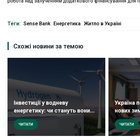
робота над залученням додаткового фінансування для 
Теги:
Sense Bank
Енергетика
Житло в Україні
Схожі новини за темою
Інвестиції у водневу
Україна 
енергетику: чи стануть вони...
нових зим
ЧИТАТИ
ЧИТАТИ