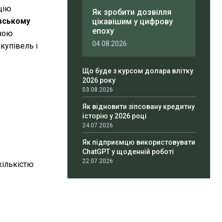
цію
Як зробити дозвілля
івському
цікавішим у цифрову
епоху
ьною
04.08.2026
купівель і
Що буде з курсом долара влітку
2026 року
03.08.2026
Як відновити зіпсовану кредитну
історію у 2026 році
24.07.2026
Як підприємцю використовувати
ChatGPT у щоденній роботі
22.07.2026
кількістю