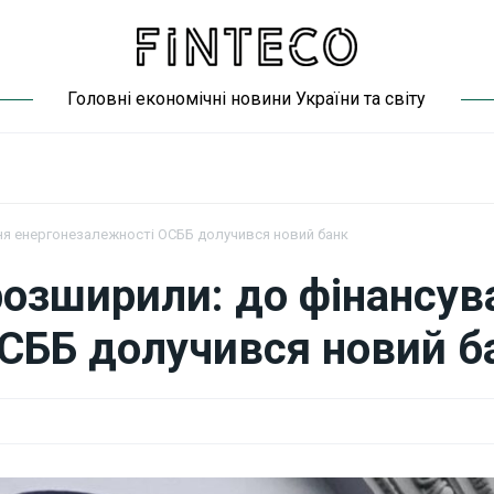
Головні економічні новини України та світу
ня енергонезалежності ОСББ долучився новий банк
озширили: до фінансув
СББ долучився новий б