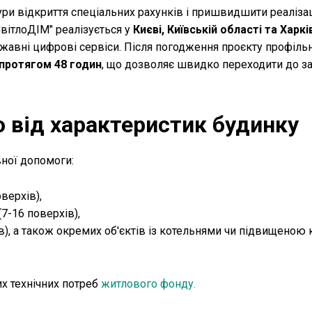
ри відкриття спеціальних рахунків і пришвидшити реаліза
вітлоДІМ" реалізується у
Києві, Київській області та Харк
ржавні цифрові сервіси. Після погодження проєкту профіл
протягом 48 годин
, що дозволяє швидко переходити до за
о від характеристик будинку
ної допомоги:
верхів),
7-16 поверхів),
в), а також окремих об'єктів із котельнями чи підвищеною 
их технічних потреб
житлового фонду.