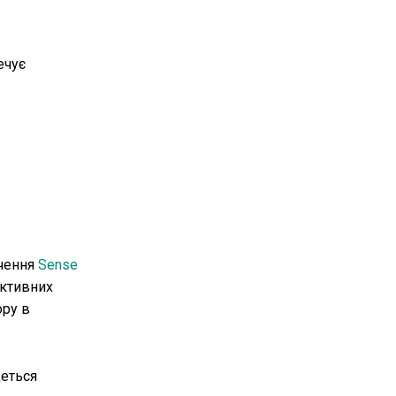
ечує
учення
Sense
ективних
ору в
деться