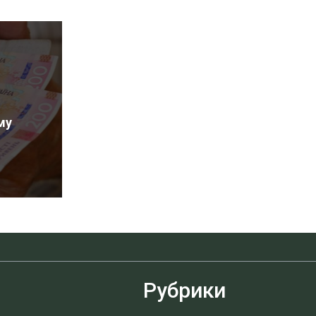
му
Рубрики