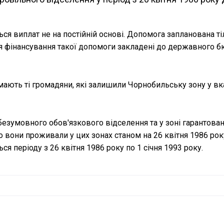
ься виплат не на постійній основі. Допомога запланована ті
ття фінансування такої допомоги закладені до державного 
римають ті громадяни, які залишили Чорнобильську зону у в
і безумовного обов'язкового відселення та у зоні гарантова
вони проживали у цих зонах станом на 26 квітня 1986 року
я періоду з 26 квітня 1986 року по 1 січня 1993 року.