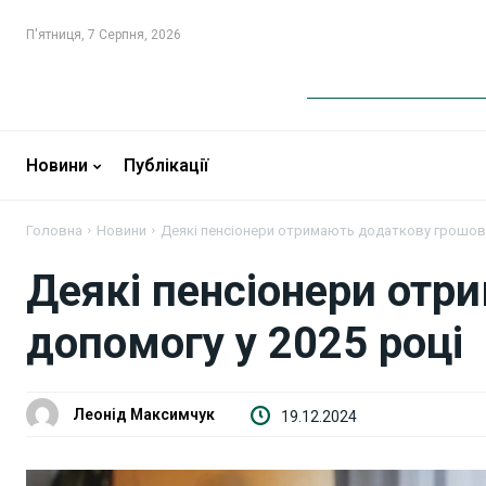
П'ятниця, 7 Серпня, 2026
Новини
Новини
Новини
Публікації
Бізнес
Бізнес
Фінанси
Фінанси
Головна
Новини
Деякі пенсіонери отримають додаткову грошову
Деякі пенсіонери отр
Валютний ринок
Валютний ринок
допомогу у 2025 році
Криптовалюта
Криптовалюта
Робота і освіта
Робота і освіта
Леонід Максимчук
19.12.2024
Публікації
Публікації