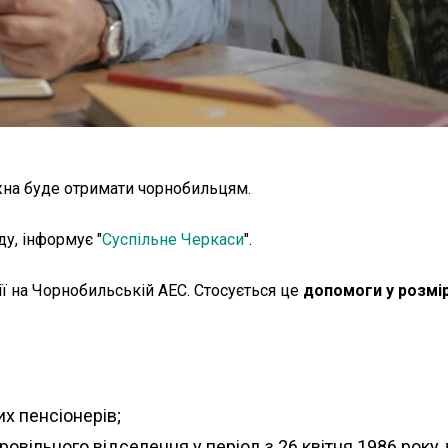
на буде отримати чорнобильцям.
у, інформує "
Суспільне Черкаси
".
ії на Чорнобильській АЕС. Стосується це
допомоги у розмірі
х пенсіонерів;
овільного відселення у період з 26 квітня 1986 року 