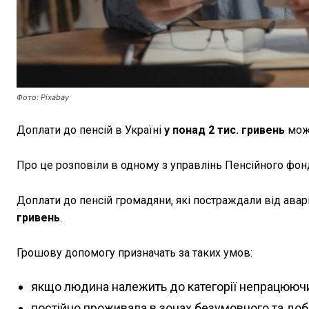
Фото: Pixabay
Доплати до пенсій в Україні
у понад 2 тис. гривень
мож
Про це розповіли в одному з управлінь Пенсійного фонд
Доплати до пенсій громадяни, які постраждали від авар
гривень
.
Грошову допомогу призначать за таких умов:
якщо людина належить до категорії непрацюючи
постійно проживала в зонах безумовного та добр