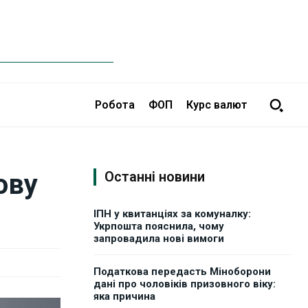
Робота
ФОП
Курс валют
ову
Останні новини
ІПН у квитанціях за комуналку:
Укрпошта пояснила, чому
запровадила нові вимоги
Податкова передасть Міноборони
дані про чоловіків призовного віку:
яка причина