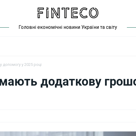
Головні економічні новини України та світу
 допомогу у 2025 році
имають додаткову грош