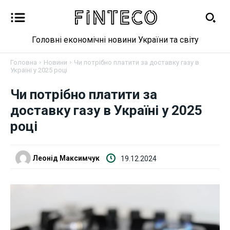
Головні економічні новини України та світу
Головна
Новини
Чи потрібно платити за доставку газу в
Україні у 2025 році
Новини
Чи потрібно платити за
доставку газу в Україні у 2025
Бізнес
році
Фінанси
Леонід Максимчук
19.12.2024
Валютний ринок
Криптовалюта
Робота і освіта