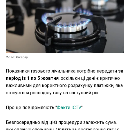
Публікації
ФОП
Курс валют
Фото: Pixabay
Ми в соц. мережах
Показники газового лічильника потрібно передати
за
період із 1 по 5 жовтня
, оскільки ці дані є критично
важливими для коректного розрахунку платіжки, яка
стосується розподілу газу на наступний рік.
Про це повідомляють "
Факти ICTV
".
Безпосередньо від цієї процедури залежить сума,
яку сплачує споживач. Оплата за доставлення газу є