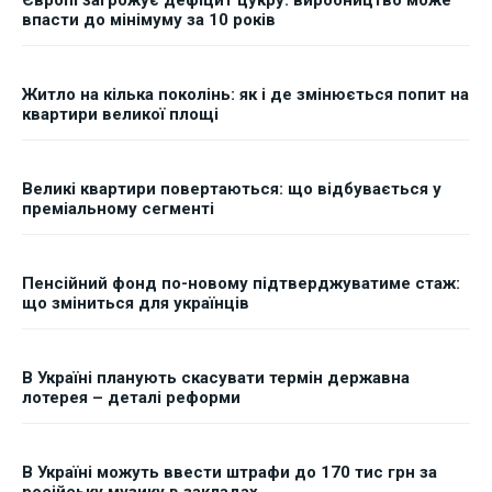
Європі загрожує дефіцит цукру: виробництво може
впасти до мінімуму за 10 років
Житло на кілька поколінь: як і де змінюється попит на
квартири великої площі
Великі квартири повертаються: що відбувається у
преміальному сегменті
Пенсійний фонд по-новому підтверджуватиме стаж:
що зміниться для українців
В Україні планують скасувати термін державна
лотерея – деталі реформи
В Україні можуть ввести штрафи до 170 тис грн за