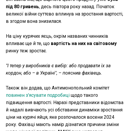
під 80 гривень
, десь півтора року назад. Початок
великої війни суттєво вплинув на зростання вартості,
в згодом вона знизилася.
На ціну курячих яєць, окрім названих чинників
впливає ще й те, що
вартість на них на світовому
ринку теж зростає.
"І тепер у виробників є вибір: або продавати їх за
кордон, або – в Україні", – пояснив фахівець.
Також він додав, що Антимонопольний комітет
повинен з'ясувати подробиці
щодо такого
підвищення вартості. Наразі представники відомства
й надалі вивчають усі обставини динаміки зростання
ціни на курячі яйця, яке розпочалося восени 2024
року. Фахівці мають намір дізнатися причини зміни