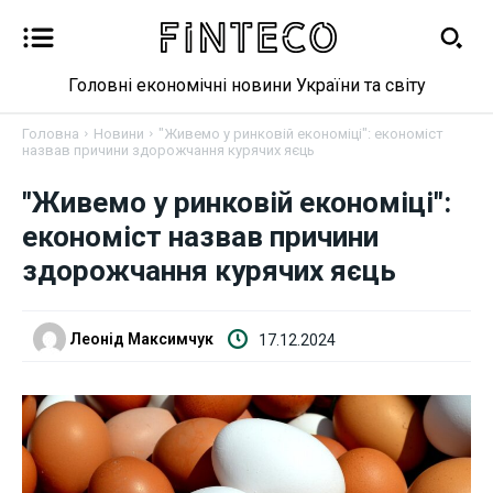
Головні економічні новини України та світу
Головна
Новини
"Живемо у ринковій економіці": економіст
назвав причини здорожчання курячих яєць
Новини
"Живемо у ринковій економіці":
економіст назвав причини
Бізнес
здорожчання курячих яєць
Фінанси
Леонід Максимчук
17.12.2024
Валютний ринок
Криптовалюта
Робота і освіта