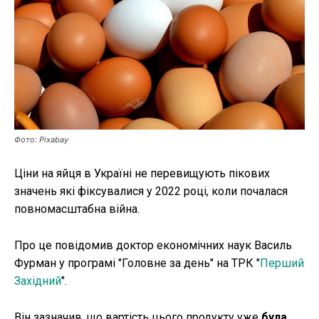
Публікації
ФОП
Курс валют
Фото: Pixabay
Ми в соц. мережах
Ціни на яйця в Україні не перевищують пікових
значень які фіксувалися у 2022 році, коли почалася
повномасштабна війна.
Про це повідомив доктор економічних наук Василь
Фурман у програмі "Головне за день" на ТРК "
Перший
Західний
".
Він зазначив, що вартість цього продукту уже
була