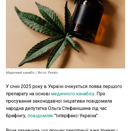
Публікації
ФОП
Курс валют
Ми в соц. мережах
Медичний канабіс / Фото: Pexels
У січні 2025 року в Україні очікується поява першого
препарату на основі
медичного канабісу
. Про
просування законодавчої ініціативи повідомила
народна депутатка Ольга Стефанішина під час
брифінгу,
повідомляє
"Інтерфакс-Україна".
Вона зазначила, що процес реєстрації вже триває і