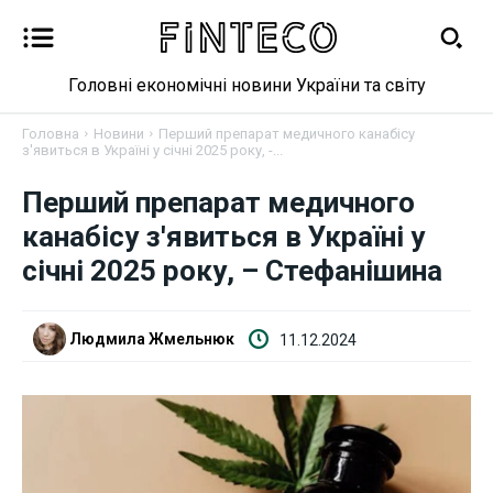
Головні економічні новини України та світу
Головна
Новини
Перший препарат медичного канабісу
з'явиться в Україні у січні 2025 року, -...
Перший препарат медичного
Новини
канабісу з'явиться в Україні у
Бізнес
січні 2025 року, – Стефанішина
Фінанси
Людмила Жмельнюк
11.12.2024
Валютний ринок
Криптовалюта
Робота і освіта