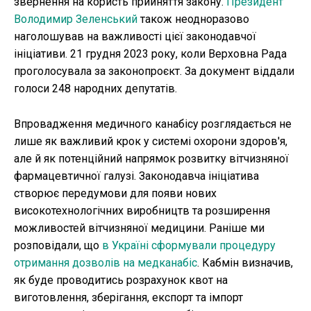
звернення на користь прийняття закону.
Президент
Володимир Зеленський
також неодноразово
наголошував на важливості цієї законодавчої
ініціативи. 21 грудня 2023 року, коли Верховна Рада
проголосувала за законопроєкт. За документ віддали
голоси 248 народних депутатів.
Впровадження медичного канабісу розглядається не
лише як важливий крок у системі охорони здоров'я,
але й як потенційний напрямок розвитку вітчизняної
фармацевтичної галузі. Законодавча ініціатива
створює передумови для появи нових
високотехнологічних виробництв та розширення
можливостей вітчизняної медицини. Раніше ми
розповідали, що
в Україні сформували процедуру
отримання дозволів на медканабіс
. Кабмін визначив,
як буде проводитись розрахунок квот на
виготовлення, зберігання, експорт та імпорт