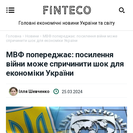
Головні економічні новини України та світу
Головна
Новини
МВФ попереджає: посилення війни може
спричинити шок для економіки України
Новини
МВФ попереджає: посилення
війни може спричинити шок для
Бізнес
економіки України
Фінанси
Ілля Шевченко
25.03.2024
Валютний ринок
Криптовалюта
Робота і освіта