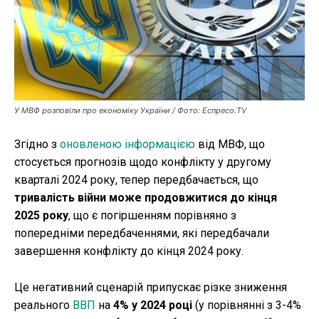
Публікації
ФОП
Курс валют
У МВФ розповіли про економіку України / Фото: Еспресо.TV
Ми в соц. мережах
Згідно з
оновленою інформацією
від МВФ, що
стосується прогнозів щодо конфлікту у другому
кварталі 2024 року, тепер передбачається, що
тривалість війни може продовжитися до кінця
2025 року
, що є погіршенням порівняно з
попередніми передбаченнями, які передбачали
завершення конфлікту до кінця 2024 року.
Це негативний сценарій припускає різке зниження
реального
ВВП
на
4% у 2024 році
(у порівнянні з 3-4%