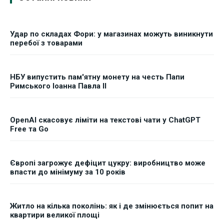
Удар по складах Фори: у магазинах можуть виникнути
перебої з товарами
НБУ випустить пам'ятну монету на честь Папи
Римського Іоанна Павла II
OpenAI скасовує ліміти на текстові чати у ChatGPT
Free та Go
Європі загрожує дефіцит цукру: виробництво може
впасти до мінімуму за 10 років
Житло на кілька поколінь: як і де змінюється попит на
квартири великої площі