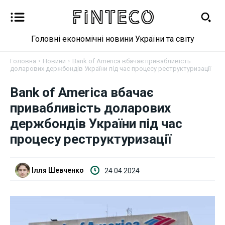
Головні економічні новини України та світу
Головна
Новини
Bank of America вбачає привабливість
доларових держбондів України під час процесу реструктуризації
Новини
Bank of America вбачає
привабливість доларових
Бізнес
держбондів України під час
процесу реструктуризації
Фінанси
Валютний ринок
Ілля Шевченко
24.04.2024
Криптовалюта
Робота і освіта