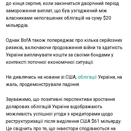
до кінця серпня, коли закінчиться дворічний період
замороження виплат, що був узгоджений між
власниками непогашених облігацій на суму $20
мільярдів.
Однак BofA також попереджає про кілька серйозних
ризиків, включаючи продовження війни та здатність
України виплачувати кошти за своїми бондами у
контексті поточної економічної ситуації.
Не дивлячись на новини зі США,
облігації
України, на
жаль, продемонстрували падіння.
Зауважимо, що позитивні перспективи зростання
доларових облігацій України відображають
можливість успішної угоди з кредиторами щодо
реструктуризації після виділення США $61 мільярду.
Це свідчить про те, що інвестори сподіваються на