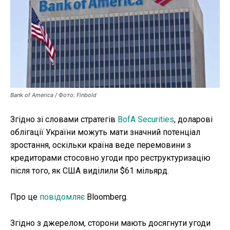
Публікації
ФОП
Курс валют
Bank of America / Фото: Finbold
Ми в соц. мережах
Згідно зі словами стратегів
BofA Securities
, доларові
облігації України можуть мати значний потенціал
зростання, оскільки країна веде перемовини з
кредиторами стосовно угоди про реструктуризацію
після того, як США виділили $61 мільярд.
Про це
повідомляє
Bloomberg.
Згідно з джерелом, сторони мають досягнути угоди