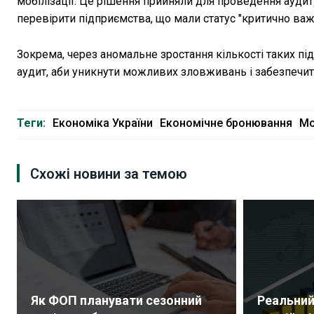
мобілізації. Це рішення прийняли для проведення аудит
перевірити підприємства, що мали статус "критично важ
Зокрема, через аномальне зростання кількості таких пі
аудит, аби уникнути можливих зловживань і забезпечи
Теги:
Економіка України
Економічне бронювання
Мо
Схожі новини за темою
Як ФОП планувати сезонний
Реальний