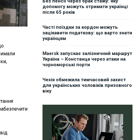
Без пенсії через брак стажу: яку
допомогу можуть отримати українці
після 65 років
Часті поїздки за кордон можуть
зацікавити податкову: що варто знати
українцям
що
римали
Maersk запускає залізничний маршрут
Україна – Констанца через атаки на
ки,
чорноморські порти
Чехія обмежила тимчасовий захист
для українських чоловіків призовного
віку
стання
 забезпечити
від