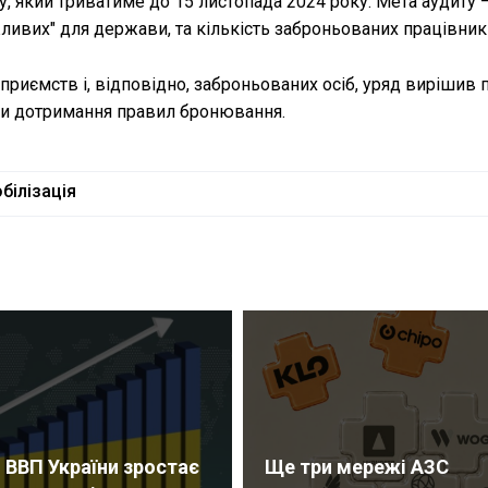
у, який триватиме до 15 листопада 2024 року. Мета аудиту 
ливих" для держави, та кількість заброньованих працівник
дприємств і, відповідно, заброньованих осіб, уряд вирішив
ти дотримання правил бронювання.
білізація
 ВВП України зростає
Ще три мережі АЗС