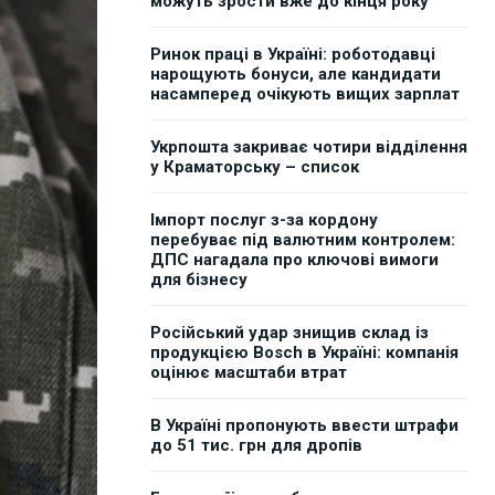
можуть зрости вже до кінця року
Ринок праці в Україні: роботодавці
нарощують бонуси, але кандидати
насамперед очікують вищих зарплат
Укрпошта закриває чотири відділення
у Краматорську – список
Імпорт послуг з-за кордону
перебуває під валютним контролем:
ДПС нагадала про ключові вимоги
для бізнесу
Російський удар знищив склад із
продукцією Bosch в Україні: компанія
оцінює масштаби втрат
В Україні пропонують ввести штрафи
до 51 тис. грн для дропів