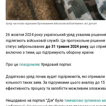
Уряд частково відновив бронювання військовозобов'язаних: всі деталі
26 жовтня 2024 року український уряд ухвалив рішенн
підлягають військовій службі. Це протокольне рішення
статус заброньованих
до 31 травня 2024 року
, що спри
включно з тими, що підтримують оборону країни.
Про це
повідомляє
Урядовий портал.
Додатково уряд почав аудит підприємств, які отримали с
кількості таких заяв. За підсумками цього аналізу до 
ефективність процесу та запобігти можливим зловживан
Нещодавно на порталі "Дія" було
тимчасово зупинено м