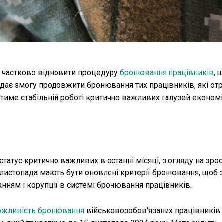
я частково відновити процедуру
бронювання працівників
, 
 дає змогу продовжити бронювання тих працівників, які от
ятиме стабільній роботі критично важливих галузей економі
татус критично важливих в останні місяці, з огляду на зро
15 листопада мають бути оновлені критерії бронювання, щоб
ням і корупції в системі бронювання працівників.
ожливість бронювання
військовозобов'язаних працівників 