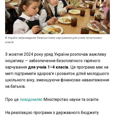
Публікації
ФОП
Курс валют
В Україні запровадили безкоштовне харчування для учнів початкових
класів
З жовтня 2024 року уряд України розпочав важливу
Ми в соц. мережах
ініціативу — забезпечення безоплатного гарячого
харчування
для учнів 1–4 класів.
Ця програма має на
меті підтримати здоров'я і розвиток дітей молодшого
шкільного віку, зменшуючи фінансове навантаження
на батьків.
Про це
повідомляє
Міністерство науки та освіти.
На реалізацію програми з державного бюджету