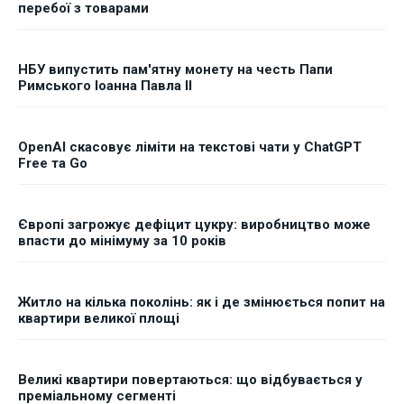
перебої з товарами
НБУ випустить пам'ятну монету на честь Папи
Римського Іоанна Павла II
OpenAI скасовує ліміти на текстові чати у ChatGPT
Free та Go
Європі загрожує дефіцит цукру: виробництво може
впасти до мінімуму за 10 років
Житло на кілька поколінь: як і де змінюється попит на
квартири великої площі
Великі квартири повертаються: що відбувається у
преміальному сегменті