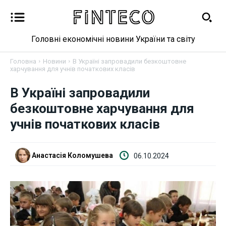
Головні економічні новини України та світу
Головна
Новини
В Україні запровадили безкоштовне
харчування для учнів початкових класів
В Україні запровадили
Новини
безкоштовне харчування для
Бізнес
учнів початкових класів
Фінанси
Анастасія Коломушева
06.10.2024
Валютний ринок
Криптовалюта
Робота і освіта