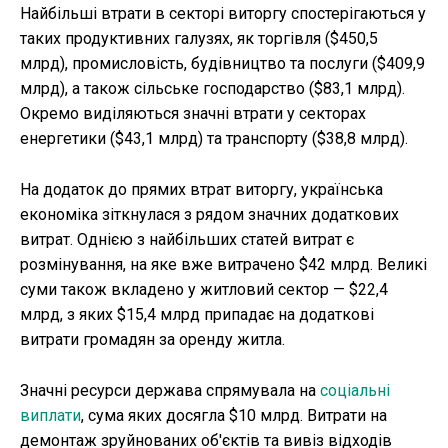
Найбільші втрати в секторі виторгу спостерігаються у
таких продуктивних галузях, як торгівля ($450,5
млрд), промисловість, будівництво та послуги ($409,9
млрд), а також сільське господарство ($83,1 млрд).
Окремо виділяються значні втрати у секторах
енергетики ($43,1 млрд) та транспорту ($38,8 млрд).
На додаток до прямих втрат виторгу, українська
економіка зіткнулася з рядом значних додаткових
витрат. Однією з найбільших статей витрат є
розмінування, на яке вже витрачено $42 млрд. Великі
суми також вкладено у житловий сектор — $22,4
млрд, з яких $15,4 млрд припадає на додаткові
витрати громадян за оренду житла.
Значні ресурси держава спрямувала на
соціальні
виплати
, сума яких досягла $10 млрд. Витрати на
демонтаж зруйнованих об'єктів та вивіз відходів