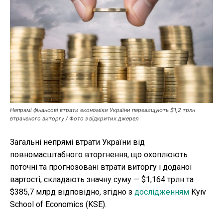
Публікації
ФОП
Курс валют
Ми в соц. мережах
Непрямі фінансові втрати економіки України перевищують $1,2 трлн
втраченого виторгу / Фото з відкритих джерел
Загальні непрямі втрати України від
повномасштабного вторгнення, що охоплюють
поточні та прогнозовані втрати виторгу і доданої
вартості, складають значну суму — $1,164 трлн та
$385,7 млрд відповідно, згідно з
дослідженням
Kyiv
School of Economics (KSE).