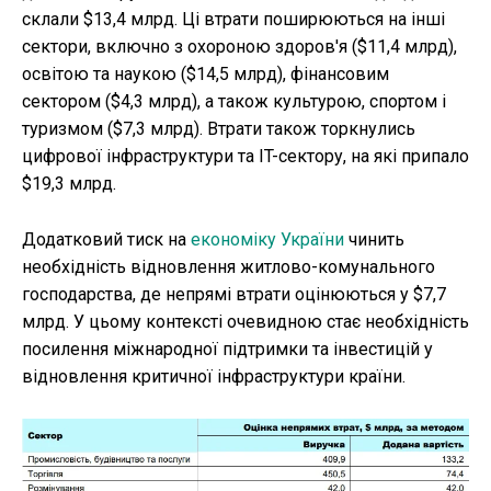
склали $13,4 млрд. Ці втрати поширюються на інші
сектори, включно з охороною здоров'я ($11,4 млрд),
освітою та наукою ($14,5 млрд), фінансовим
сектором ($4,3 млрд), а також культурою, спортом і
туризмом ($7,3 млрд). Втрати також торкнулись
цифрової інфраструктури та IT-сектору, на які припало
$19,3 млрд.
Додатковий тиск на
економіку України
чинить
необхідність відновлення житлово-комунального
господарства, де непрямі втрати оцінюються у $7,7
млрд. У цьому контексті очевидною стає необхідність
посилення міжнародної підтримки та інвестицій у
відновлення критичної інфраструктури країни.