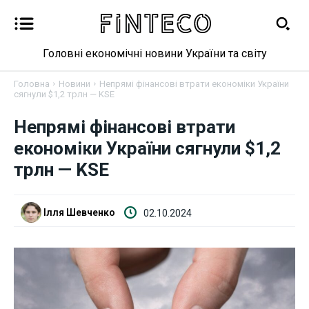
Головні економічні новини України та світу
Головна
Новини
Непрямі фінансові втрати економіки України
сягнули $1,2 трлн — KSE
Непрямі фінансові втрати
Новини
економіки України сягнули $1,2
Бізнес
трлн — KSE
Фінанси
Ілля Шевченко
02.10.2024
Валютний ринок
Криптовалюта
Робота і освіта