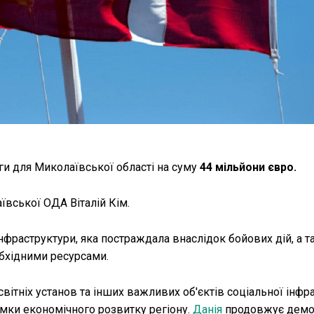
ги для Миколаївської області на суму
44 мільйони євро.
вської ОДА Віталій Кім.
нфраструктури, яка постраждала внаслідок бойових дій, а т
обхідними ресурсами.
тніх установ та інших важливих об'єктів соціальної інфра
мки економічного розвитку регіону.
Данія
продовжує демо