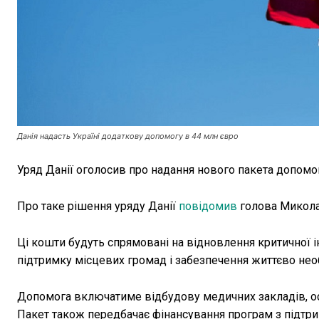
Данія надасть Україні додаткову допомогу в 44 млн євро
Уряд Данії оголосив про надання нового пакета допомо
Про таке рішення уряду Данії
повідомив
голова Миколаї
Ці кошти будуть спрямовані на відновлення критичної і
підтримку місцевих громад і забезпечення життєво не
Допомога включатиме відбудову медичних закладів, осві
Пакет також передбачає фінансування програм з підтри