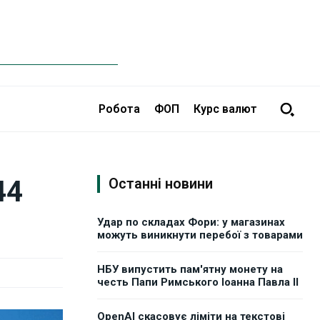
Робота
ФОП
Курс валют
44
Останні новини
Удар по складах Фори: у магазинах
можуть виникнути перебої з товарами
НБУ випустить пам'ятну монету на
честь Папи Римського Іоанна Павла II
OpenAI скасовує ліміти на текстові