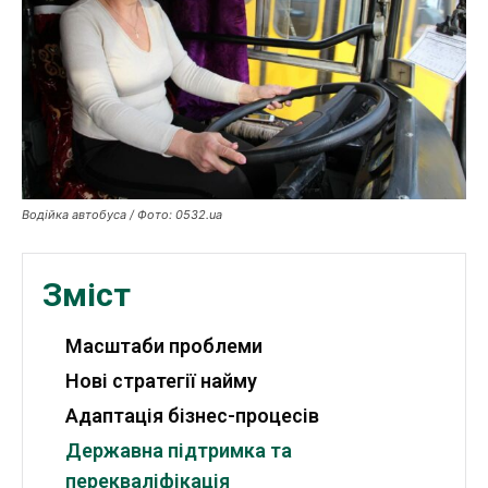
Криптовалюта
Робота і освіта
Публікації
ФОП
Водійка автобуса / Фото: 0532.ua
Курс валют
Зміст
Ми в соц. мережах
Масштаби проблеми
Нові стратегії найму
Адаптація бізнес-процесів
Державна підтримка та
перекваліфікація