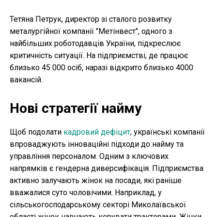
Тетяна Петрук, директор зі сталого розвитку
металургійної компанії "Метінвест", одного з
найбільших роботодавців України, підкреслює
критичність ситуації. На підприємстві, де працює
близько 45 000 осіб, наразі відкрито близько 4000
вакансій.
Нові стратегії найму
Щоб подолати
кадровий дефіцит
, українські компанії
впроваджують інноваційні підходи до найму та
управління персоналом. Одним з ключових
напрямків є гендерна диверсифікація. Підприємства
активно залучають жінок на посади, які раніше
вважалися суто чоловічими. Наприклад, у
сільськогосподарському секторі Миколаївської
області жінок навчають керувати тракторами. Жінки