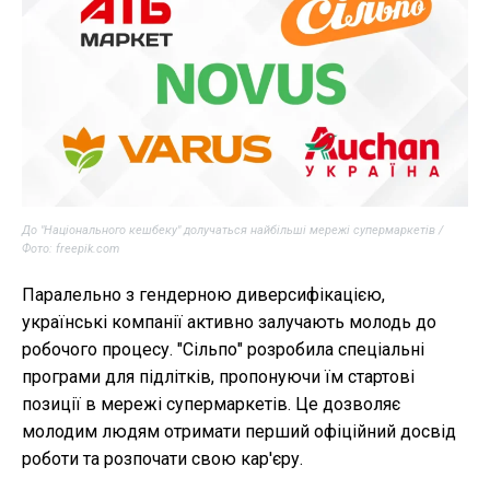
До "Національного кешбеку" долучаться найбільші мережі супермаркетів /
Фото: freepik.com
Паралельно з гендерною диверсифікацією,
українські компанії активно залучають молодь до
робочого процесу. "Сільпо" розробила спеціальні
програми для підлітків, пропонуючи їм стартові
позиції в мережі супермаркетів. Це дозволяє
молодим людям отримати перший офіційний досвід
роботи та розпочати свою кар'єру.