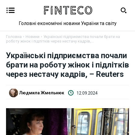
Головні економічні новини України та світу
Головна
Новини
Українські підприємства почали брати на
роботу жінок і підлітків через нестачу кадрів,...
Українські підприємства почали
брати на роботу жінок і підлітків
через нестачу кадрів, – Reuters
Новини
Людмила Жмельнюк
12.09.2024
Бізнес
Фінанси
Валютний ринок