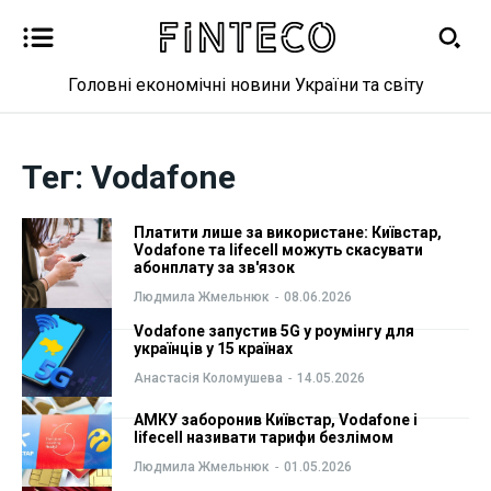
Головні економічні новини України та світу
Новини
Новини
Тег:
Vodafone
Бізнес
Бізнес
Платити лише за використане: Київстар,
Фінанси
Фінанси
Vodafone та lifecell можуть скасувати
абонплату за зв'язок
Людмила Жмельнюк
-
08.06.2026
Валютний ринок
Валютний ринок
Vodafone запустив 5G у роумінгу для
українців у 15 країнах
Криптовалюта
Криптовалюта
Анастасія Коломушева
-
14.05.2026
Робота і освіта
Робота і освіта
АМКУ заборонив Київстар, Vodafone і
lifecell називати тарифи безлімом
Людмила Жмельнюк
-
01.05.2026
Публікації
Публікації