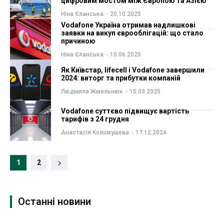
цифровим мостом між Європою та Азією
Ніна Єланська
-
20.10.2025
Vodafone Україна отримав надлишкові
заявки на викуп єврооблігацій: що стало
причиною
Ніна Єланська
-
10.06.2025
Як Київстар, lifecell і Vodafone завершили
2024: виторг та прибутки компаній
Людмила Жмельнюк
-
15.03.2025
Vodafone суттєво підвищує вартість
тарифів з 24 грудня
Анастасія Коломушева
-
17.12.2024
1
2
Останні новини