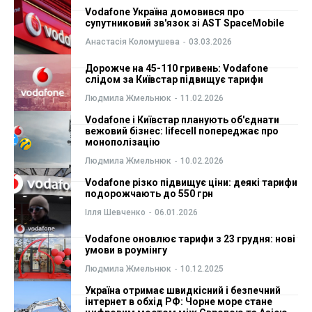
Vodafone Україна домовився про
ФОП
ФОП
супутниковий зв'язок зі AST SpaceMobile
Анастасія Коломушева
-
03.03.2026
Курс валют
Курс валют
Дорожче на 45-110 гривень: Vodafone
слідом за Київстар підвищує тарифи
Людмила Жмельнюк
-
11.02.2026
Ми в соц. мережах
Ми в соц. мережах
Vodafone і Київстар планують об'єднати
вежовий бізнес: lifecell попереджає про
монополізацію
Людмила Жмельнюк
-
10.02.2026
Vodafone різко підвищує ціни: деякі тарифи
подорожчають до 550 грн
Ілля Шевченко
-
06.01.2026
Vodafone оновлює тарифи з 23 грудня: нові
умови в роумінгу
Людмила Жмельнюк
-
10.12.2025
Україна отримає швидкісний і безпечний
інтернет в обхід РФ: Чорне море стане