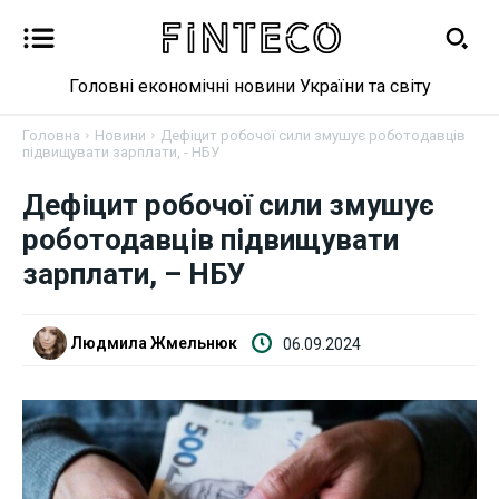
Головні економічні новини України та світу
Головна
Новини
Дефіцит робочої сили змушує роботодавців
підвищувати зарплати, - НБУ
Дефіцит робочої сили змушує
Новини
роботодавців підвищувати
зарплати, – НБУ
Бізнес
Фінанси
Людмила Жмельнюк
06.09.2024
Валютний ринок
Криптовалюта