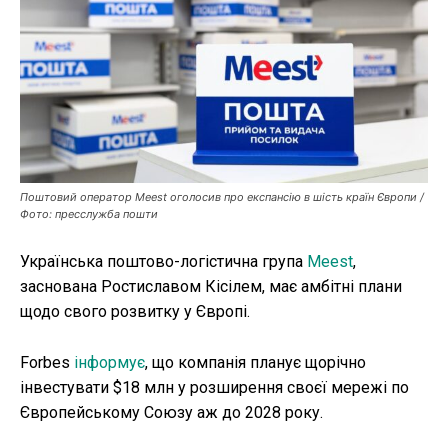
Публікації
ФОП
Курс валют
Ми в соц. мережах
Поштовий оператор Meest оголосив про експансію в шість країн Європи /
Фото: пресслужба пошти
Українська поштово-логістична група
Meest
,
заснована Ростиславом Кісілем, має амбітні плани
щодо свого розвитку у Європі.
Forbes
інформує
, що компанія планує щорічно
інвестувати $18 млн у розширення своєї мережі по
Європейському Союзу аж до 2028 року.