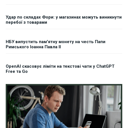
Удар по складах Фори: у магазинах можуть виникнути
перебої з товарами
НБУ випустить пам'ятну монету на честь Папи
Римського Іоанна Павла II
OpenAI скасовує ліміти на текстові чати у ChatGPT
Free та Go