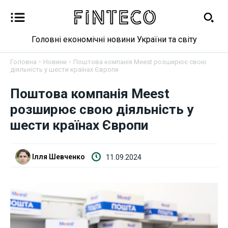
Головні економічні новини України та світу
Головна
Новини
Поштова компанія Meest розширює свою
діяльність у шести країнах Європи
Новини
Поштова компанія Meest
розширює свою діяльність у
Бізнес
шести країнах Європи
Фінанси
Ілля Шевченко
11.09.2024
Валютний ринок
Криптовалюта
Робота і освіта